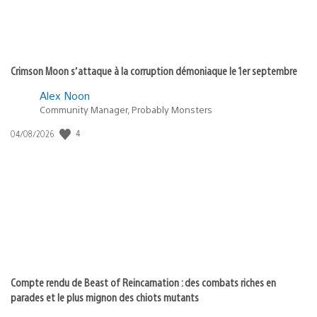
Crimson Moon s’attaque à la corruption démoniaque le 1er septembre
Alex Noon
Community Manager, Probably Monsters
Date
4
04/08/2026
de
publication
:
Compte rendu de Beast of Reincarnation : des combats riches en
parades et le plus mignon des chiots mutants