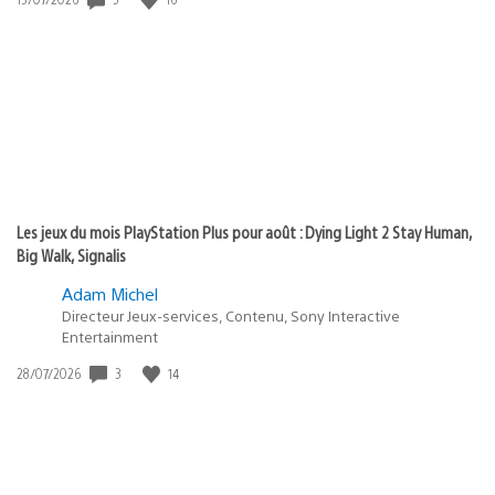
de
publication
:
Les jeux du mois PlayStation Plus pour août : Dying Light 2 Stay Human,
Big Walk, Signalis
Adam Michel
Directeur Jeux-services, Contenu, Sony Interactive
Entertainment
Date
3
14
28/07/2026
de
publication
: