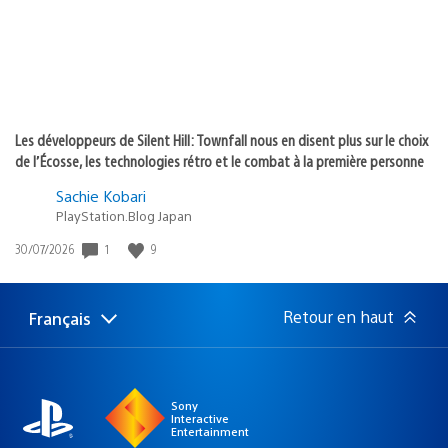
Les développeurs de Silent Hill: Townfall nous en disent plus sur le choix
de l’Écosse, les technologies rétro et le combat à la première personne
Sachie Kobari
PlayStation.Blog Japan
Date
1
9
30/07/2026
de
publication
:
Retour en haut
Français
Choisir
Région
une
actuelle
région
:
Sony
Interactive
Entertainment