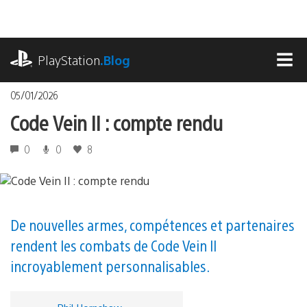
Accéder
au
contenu
playstation.com
PlayStation
.Blog
MEN
05/01/2026
Code Vein II : compte rendu
0
0
8
De nouvelles armes, compétences et partenaires
rendent les combats de Code Vein II
incroyablement personnalisables.