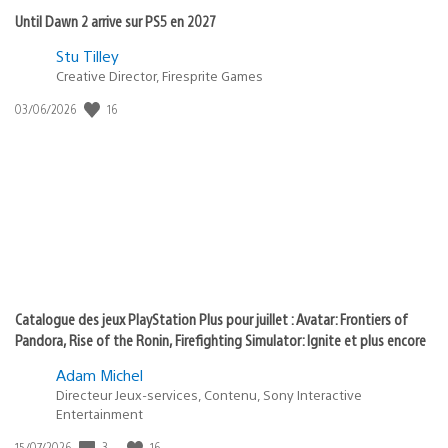
Until Dawn 2 arrive sur PS5 en 2027
Postée
Stu Tilley
dans
Creative Director, Firesprite Games
:
Date
16
03/06/2026
state
de
of
publication
:
play
Catalogue des jeux PlayStation Plus pour juillet : Avatar: Frontiers of
Pandora, Rise of the Ronin, Firefighting Simulator: Ignite et plus encore
Adam Michel
Directeur Jeux-services, Contenu, Sony Interactive
Entertainment
Date
3
16
15/07/2026