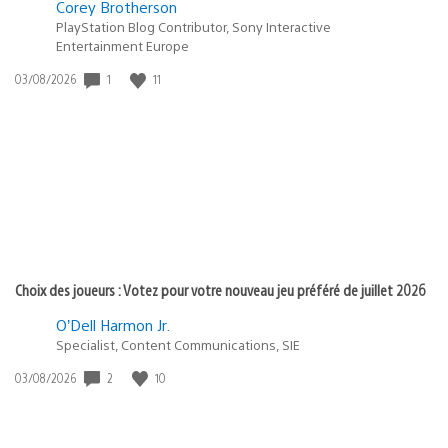
Corey Brotherson
PlayStation Blog Contributor, Sony Interactive
Entertainment Europe
Date
1
11
03/08/2026
de
publication
:
Choix des joueurs : Votez pour votre nouveau jeu préféré de juillet 2026
O’Dell Harmon Jr.
Specialist, Content Communications, SIE
Date
2
10
03/08/2026
de
publication
: