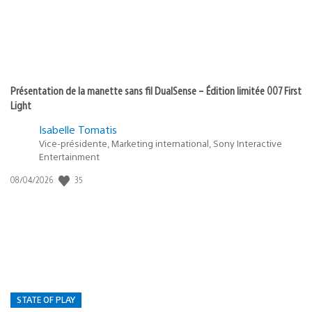
Présentation de la manette sans fil DualSense – Édition limitée 007 First
Light
Isabelle Tomatis
Vice-présidente, Marketing international, Sony Interactive
Entertainment
Date
35
08/04/2026
de
publication
:
STATE OF PLAY