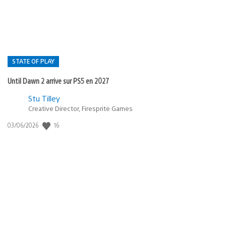
News du moment
Présentation de la manette sans fil DualSense – Édition limitée 007 First
Light
Isabelle Tomatis