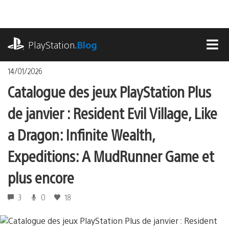
Accéder
au
contenu
playstation.com
PlayStation
.Blog
MEN
14/01/2026
Catalogue des jeux PlayStation Plus
de janvier : Resident Evil Village, Like
a Dragon: Infinite Wealth,
Expeditions: A MudRunner Game et
plus encore
3
0
18