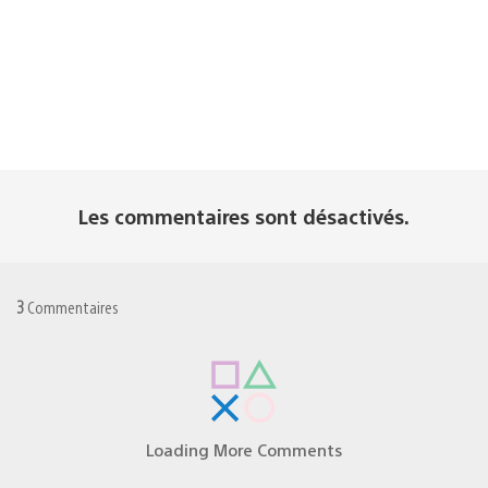
Les commentaires sont désactivés.
3
Commentaires
vinparker07
15/01/2026 à 19:22
Il n’y a aucun de ces jeux offerts dans le ps store