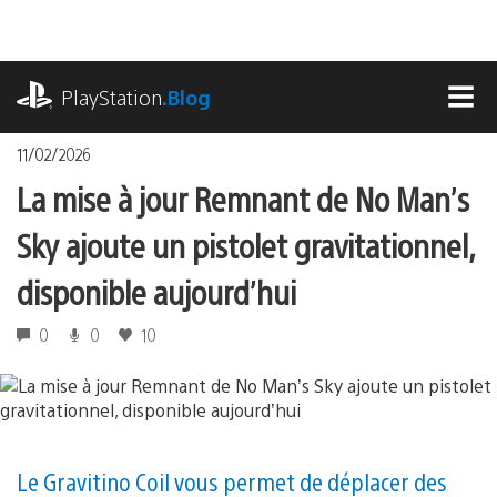
Accéder
au
contenu
playstation.com
PlayStation
.Blog
MEN
11/02/2026
La mise à jour Remnant de No Man’s
Sky ajoute un pistolet gravitationnel,
disponible aujourd’hui
0
0
10
Le Gravitino Coil vous permet de déplacer des