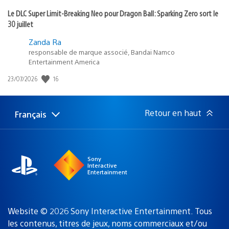
Le DLC Super Limit-Breaking Neo pour Dragon Ball: Sparking Zero sort le
30 juillet
Zanda Ra
responsable de marque associé, Bandai Namco
Entertainment America
Date
16
23/07/2026
de
publication
:
Retour en haut
Français
Choisir
Région
une
actuelle
région
:
Sony
Interactive
Entertainment
Website © 2026 Sony Interactive Entertainment. Tous
les contenus, titres de jeux, noms commerciaux et/ou