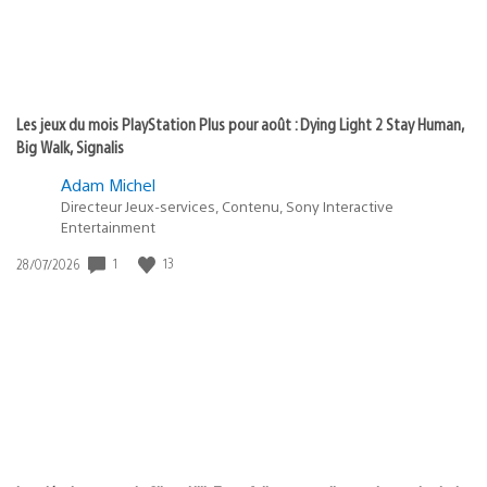
Les jeux du mois PlayStation Plus pour août : Dying Light 2 Stay Human,
Big Walk, Signalis
Adam Michel
Directeur Jeux-services, Contenu, Sony Interactive
Entertainment
Date
1
13
28/07/2026
de
publication
: