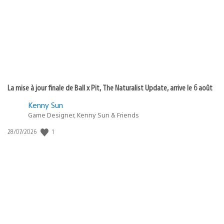
:
La mise à jour finale de Ball x Pit, The Naturalist Update, arrive le 6 août
Kenny Sun
Game Designer, Kenny Sun & Friends
Date
1
28/07/2026
de
publication
: