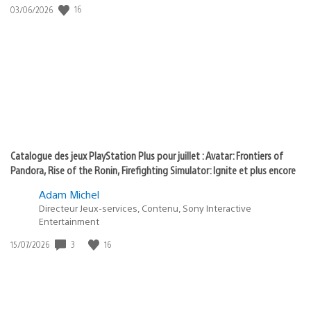
:
Date
16
03/06/2026
state
de
of
publication
:
play
Catalogue des jeux PlayStation Plus pour juillet : Avatar: Frontiers of
Pandora, Rise of the Ronin, Firefighting Simulator: Ignite et plus encore
Adam Michel
Directeur Jeux-services, Contenu, Sony Interactive
Entertainment
Date
3
16
15/07/2026
de
publication
: