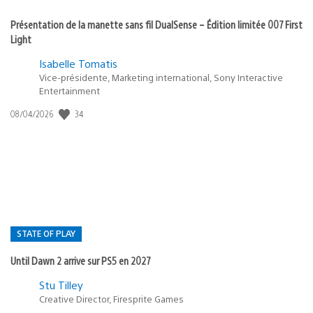
Présentation de la manette sans fil DualSense – Édition limitée 007 First
Light
Isabelle Tomatis
Vice-présidente, Marketing international, Sony Interactive
Entertainment
Date
34
08/04/2026
de
publication
:
STATE OF PLAY
Until Dawn 2 arrive sur PS5 en 2027
Postée
Stu Tilley
dans
Creative Director, Firesprite Games