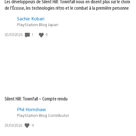
Les développeurs de Silent Hill: Townfall nous en disent plus sur le choix
de l’Écosse, les technologies rétro et le combat à la première personne
Sachie Kobari
PlayStation.Blog Japan
Date
1
9
30/07/2026
de
publication
:
Silent Hill: Townfall – Compte rendu
Phil Hornshaw
PlayStation Blog Contributor
Date
11
29/07/2026
de
publication