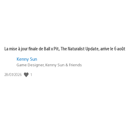
:
La mise à jour finale de Ball x Pit, The Naturalist Update, arrive le 6 août
Kenny Sun
Game Designer, Kenny Sun & Friends
Date
1
28/07/2026
de
publication
: