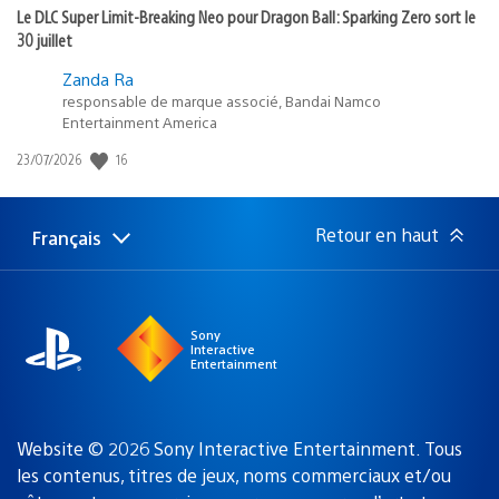
Le DLC Super Limit-Breaking Neo pour Dragon Ball: Sparking Zero sort le
30 juillet
Zanda Ra
responsable de marque associé, Bandai Namco
Entertainment America
Date
16
23/07/2026
de
publication
:
Retour en haut
Français
Choisir
Région
une
actuelle
région
:
Sony
Interactive
Entertainment
Website © 2026 Sony Interactive Entertainment. Tous
les contenus, titres de jeux, noms commerciaux et/ou