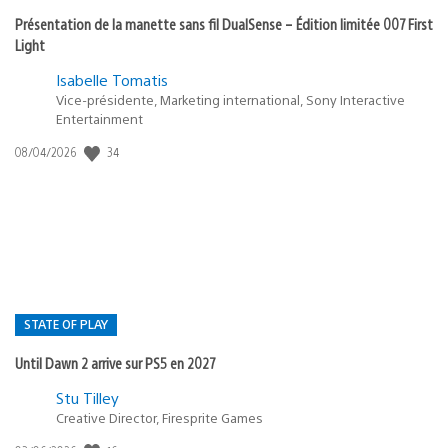
Présentation de la manette sans fil DualSense – Édition limitée 007 First
Light
Isabelle Tomatis
Vice-présidente, Marketing international, Sony Interactive
Entertainment
Date
34
08/04/2026
de
publication
:
STATE OF PLAY
Until Dawn 2 arrive sur PS5 en 2027
Postée
Stu Tilley
dans
Creative Director, Firesprite Games
: