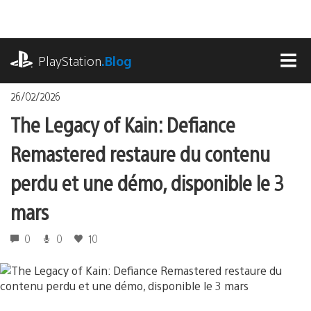
Accéder
au
contenu
playstation.com
PlayStation
.Blog
MEN
26/02/2026
The Legacy of Kain: Defiance
Remastered restaure du contenu
perdu et une démo, disponible le 3
mars
0
0
10