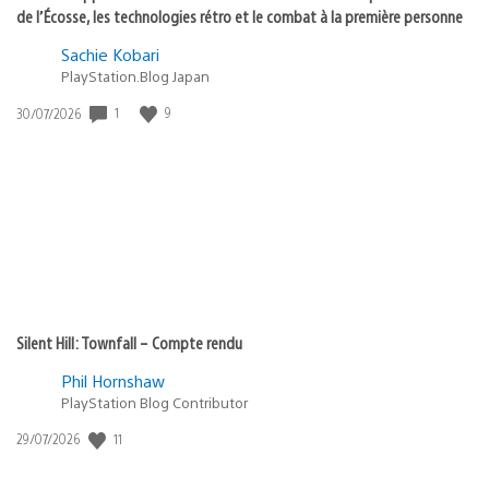
de l’Écosse, les technologies rétro et le combat à la première personne
Sachie Kobari
PlayStation.Blog Japan
Date
1
9
30/07/2026
de
publication
:
Silent Hill: Townfall – Compte rendu
Phil Hornshaw
PlayStation Blog Contributor
Date
11
29/07/2026
de
publication