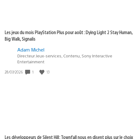
Les jeux du mois PlayStation Plus pour août : Dying Light 2 Stay Human,
Big Walk, Signalis
Adam Michel
Directeur Jeux-services, Contenu, Sony Interactive
Entertainment
Date
1
13
28/07/2026
de
publication
:
Les développeurs de Silent Hill: Townfall nous en disent plus sur le choix