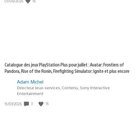
Date
16
03/06/2026
state
de
of
publication
:
play
Catalogue des jeux PlayStation Plus pour juillet : Avatar: Frontiers of
Pandora, Rise of the Ronin, Firefighting Simulator: Ignite et plus encore
Adam Michel
Directeur Jeux-services, Contenu, Sony Interactive
Entertainment
Date
3
16
15/07/2026
de
publication
: