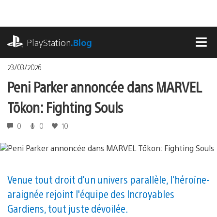
Accéder
au
contenu
playstation.com
PlayStation
.Blog
MEN
23/03/2026
Peni Parker annoncée dans MARVEL
Tōkon: Fighting Souls
0
0
10
Venue tout droit d'un univers parallèle, l'héroïne-
araignée rejoint l'équipe des Incroyables
Gardiens, tout juste dévoilée.