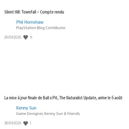
Silent Hill: Townfall – Compte rendu
Phil Hornshaw
PlayStation Blog Contributor
Date
11
29/07/2026
de
publication
:
La mise à jour finale de Ball x Pit, The Naturalist Update, arrive le 6 août
Kenny Sun
Game Designer, Kenny Sun & Friends
Date
1
28/07/2026
de