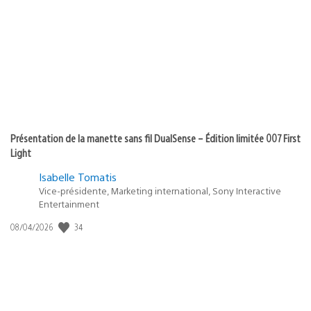
Présentation de la manette sans fil DualSense – Édition limitée 007 First
Light
Isabelle Tomatis
Vice-présidente, Marketing international, Sony Interactive
Entertainment
Date
34
08/04/2026
de
publication
: