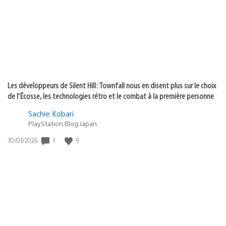
:
Les développeurs de Silent Hill: Townfall nous en disent plus sur le choix
de l’Écosse, les technologies rétro et le combat à la première personne
Sachie Kobari
PlayStation.Blog Japan
Date
1
9
30/07/2026
de
publication
: