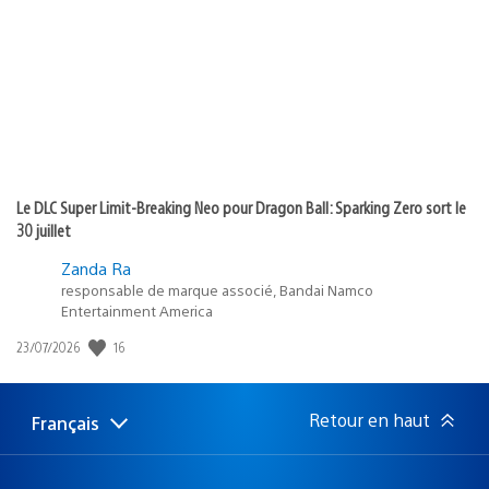
publication
:
Le DLC Super Limit-Breaking Neo pour Dragon Ball: Sparking Zero sort le
30 juillet
Zanda Ra
responsable de marque associé, Bandai Namco
Entertainment America
Date
16
23/07/2026
de
publication
:
Retour en haut
Français
Choisir
Région
une
actuelle
région
: