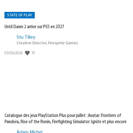
STATE OF PLAY
Until Dawn 2 arrive sur PS5 en 2027
Postée
Stu Tilley
dans
Creative Director, Firesprite Games
:
Date
16
03/06/2026
state
de
of
publication
:
play
Catalogue des jeux PlayStation Plus pour juillet : Avatar: Frontiers of
Pandora, Rise of the Ronin, Firefighting Simulator: Ignite et plus encore
Adam Michel