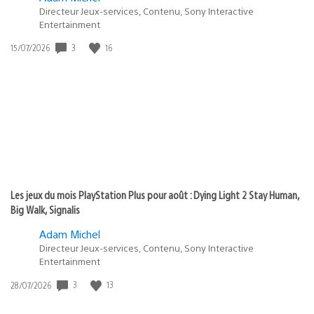
Directeur Jeux-services, Contenu, Sony Interactive
Entertainment
Date
3
16
15/07/2026
de
publication
:
Les jeux du mois PlayStation Plus pour août : Dying Light 2 Stay Human,
Big Walk, Signalis
Adam Michel
Directeur Jeux-services, Contenu, Sony Interactive
Entertainment
Date
3
13
28/07/2026
de
publication