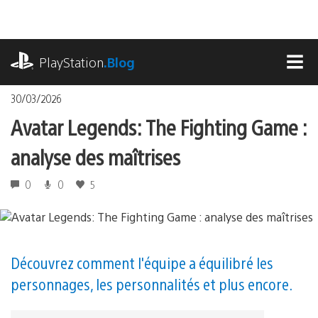
Accéder
au
contenu
playstation.com
PlayStation
.Blog
MEN
30/03/2026
Avatar Legends: The Fighting Game :
analyse des maîtrises
0
0
5
Découvrez comment l'équipe a équilibré les
personnages, les personnalités et plus encore.