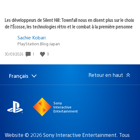
Les développeurs de Silent Hill: Townfall nous en disent plus sur le choix
de l’Écosse, les technologies rétro et le combat à la première personne
Sachie Kobari
PlayStation.Blog Japan
Date
1
9
30/07/2026
de
publication
:
Retour en haut
Français
Choisir
Région
une
actuelle
région
:
Sony
Interactive
Entertainment
Website © 2026 Sony Interactive Entertainment. Tous