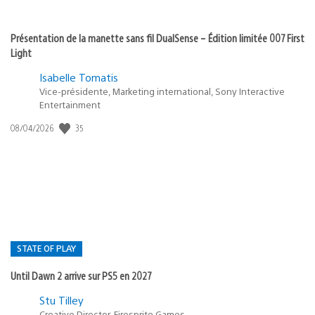
Présentation de la manette sans fil DualSense – Édition limitée 007 First
Light
Isabelle Tomatis
Vice-présidente, Marketing international, Sony Interactive
Entertainment
Date
35
08/04/2026
de
publication
:
STATE OF PLAY
Until Dawn 2 arrive sur PS5 en 2027
Postée
Stu Tilley
Creative Director, Firesprite Games