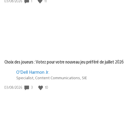
Date
1
11
03/08/2026
de
publication
:
Choix des joueurs : Votez pour votre nouveau jeu préféré de juillet 2026
O’Dell Harmon Jr.
Specialist, Content Communications, SIE
Date
3
10
03/08/2026
de
publication
: