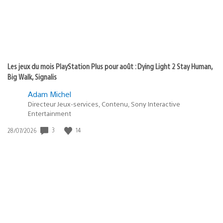
Les jeux du mois PlayStation Plus pour août : Dying Light 2 Stay Human,
Big Walk, Signalis
Adam Michel
Directeur Jeux-services, Contenu, Sony Interactive
Entertainment
Date
3
14
28/07/2026
de
publication
: