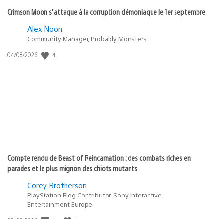
Crimson Moon s’attaque à la corruption démoniaque le 1er septembre
Alex Noon
Community Manager, Probably Monsters
Date
4
04/08/2026
de
publication
:
Compte rendu de Beast of Reincarnation : des combats riches en
parades et le plus mignon des chiots mutants
Corey Brotherson
PlayStation Blog Contributor, Sony Interactive
Entertainment Europe