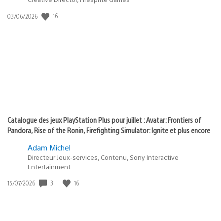
dans
:
Date
16
03/06/2026
state
de
of
publication
:
play
Catalogue des jeux PlayStation Plus pour juillet : Avatar: Frontiers of
Pandora, Rise of the Ronin, Firefighting Simulator: Ignite et plus encore
Adam Michel
Directeur Jeux-services, Contenu, Sony Interactive
Entertainment
Date
3
16
15/07/2026
de
publication
: