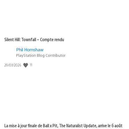
Silent Hill: Townfall – Compte rendu
Phil Hornshaw
PlayStation Blog Contributor
Date
11
29/07/2026
de
publication
:
La mise à jour finale de Ball x Pit, The Naturalist Update, arrive le 6 août