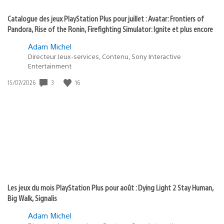
Catalogue des jeux PlayStation Plus pour juillet : Avatar: Frontiers of
Pandora, Rise of the Ronin, Firefighting Simulator: Ignite et plus encore
Adam Michel
Directeur Jeux-services, Contenu, Sony Interactive
Entertainment
Date
3
16
15/07/2026
de
publication
:
Les jeux du mois PlayStation Plus pour août : Dying Light 2 Stay Human,
Big Walk, Signalis
Adam Michel