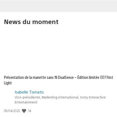
News du moment
Présentation de la manette sans fil DualSense – Édition limitée 007 First
Light
Isabelle Tomatis
Vice-présidente, Marketing international, Sony Interactive
Entertainment
Date
34
08/04/2026
de