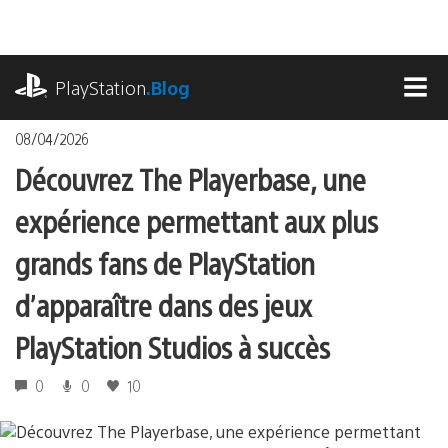
Accéder
au
contenu
playstation.com
PlayStation
.Blog
MEN
08/04/2026
Découvrez The Playerbase, une
expérience permettant aux plus
grands fans de PlayStation
d’apparaître dans des jeux
PlayStation Studios à succès
0
0
10