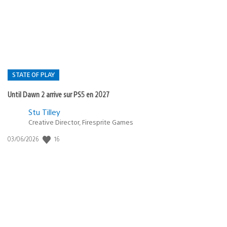
publication
:
STATE OF PLAY
Until Dawn 2 arrive sur PS5 en 2027
Postée
Stu Tilley
dans
Creative Director, Firesprite Games
:
Date
16
03/06/2026
state
de
of
publication
:
play