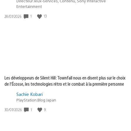
Directeur Jeux-services, Contenu, Sony Interactive
Entertainment
Date
1
13
28/07/2026
de
publication
:
Les développeurs de Silent Hill: Townfall nous en disent plus sur le choix
de l’Écosse, les technologies rétro et le combat à la première personne
Sachie Kobari
PlayStation.Blog Japan
Date
1
9
30/07/2026
de
publication
: