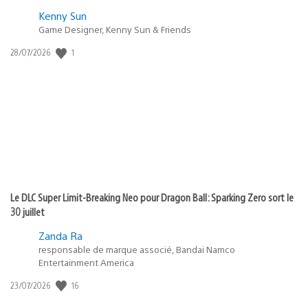
Kenny Sun
Game Designer, Kenny Sun & Friends
Date
1
28/07/2026
de
publication
:
Le DLC Super Limit-Breaking Neo pour Dragon Ball: Sparking Zero sort le
30 juillet
Zanda Ra
responsable de marque associé, Bandai Namco
Entertainment America
Date
16
23/07/2026
de