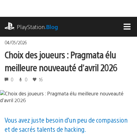
Accéder
au
contenu
playstation.com
PlayStation
.Blog
MEN
04/05/2026
Choix des joueurs : Pragmata élu
meilleure nouveauté d’avril 2026
0
0
16
Vous avez juste besoin d'un peu de compassion
et de sacrés talents de hacking.