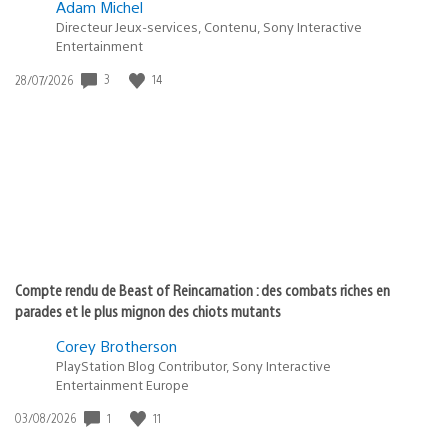
Adam Michel
Directeur Jeux-services, Contenu, Sony Interactive
Entertainment
Date
3
14
28/07/2026
de
publication
:
Compte rendu de Beast of Reincarnation : des combats riches en
parades et le plus mignon des chiots mutants
Corey Brotherson
PlayStation Blog Contributor, Sony Interactive
Entertainment Europe
Date
1
11
03/08/2026
de