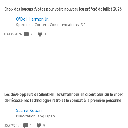
Choix des joueurs : Votez pour votre nouveau jeu préféré de juillet 2026
O’Dell Harmon Jr.
Specialist, Content Communications, SIE
Date
2
10
03/08/2026
de
publication
:
Les développeurs de Silent Hill: Townfall nous en disent plus sur le choix
de l’Écosse, les technologies rétro et le combat à la première personne
Sachie Kobari
PlayStation.Blog Japan
Date
1
9
30/07/2026