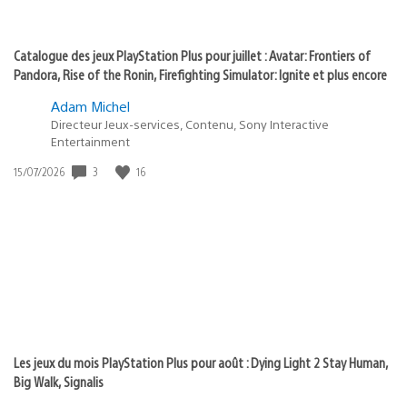
Catalogue des jeux PlayStation Plus pour juillet : Avatar: Frontiers of
Pandora, Rise of the Ronin, Firefighting Simulator: Ignite et plus encore
Adam Michel
Directeur Jeux-services, Contenu, Sony Interactive
Entertainment
Date
3
16
15/07/2026
de
publication
:
Les jeux du mois PlayStation Plus pour août : Dying Light 2 Stay Human,
Big Walk, Signalis