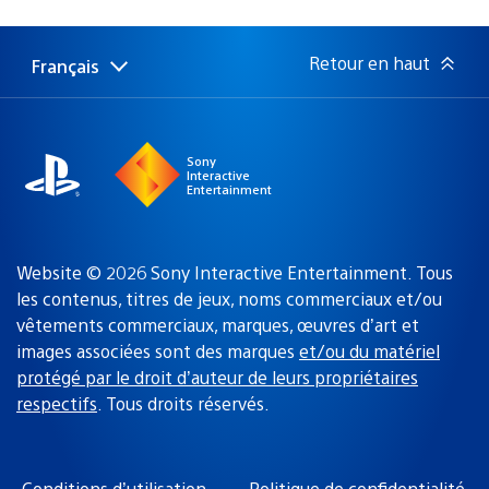
de
publication
:
Retour en haut
Français
Choisir
Région
une
actuelle
région
:
Sony
Interactive
Entertainment
Website © 2026 Sony Interactive Entertainment. Tous
les contenus, titres de jeux, noms commerciaux et/ou
vêtements commerciaux, marques, œuvres d’art et
images associées sont des marques
et/ou du matériel
protégé par le droit d’auteur de leurs propriétaires
respectifs
. Tous droits réservés.
Conditions d’utilisation
Politique de confidentialité