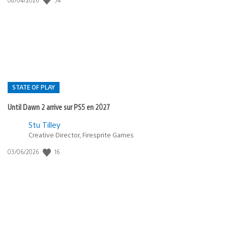
de
publication
:
STATE OF PLAY
Until Dawn 2 arrive sur PS5 en 2027
Postée
Stu Tilley
dans
Creative Director, Firesprite Games
:
Date
16
03/06/2026
state
de
of
publication
:
play