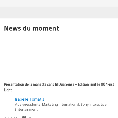
News du moment
Présentation de la manette sans fil DualSense – Édition limitée 007 First
Light
Isabelle Tomatis
Vice-présidente, Marketing international, Sony Interactive
Entertainment
Date
34
08/04/2026