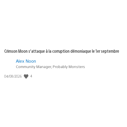
publication
:
Crimson Moon s’attaque à la corruption démoniaque le 1er septembre
Alex Noon
Community Manager, Probably Monsters
Date
4
04/08/2026
de
publication
: