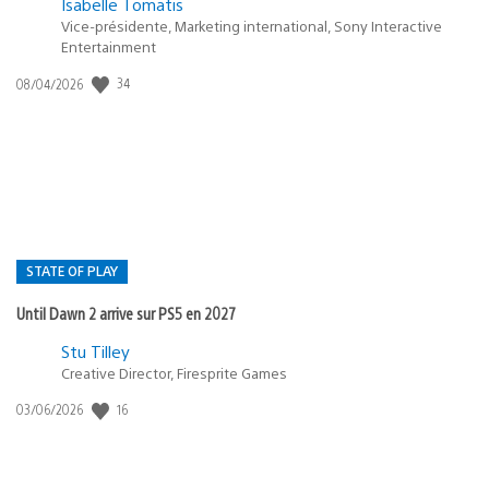
Isabelle Tomatis
Vice-présidente, Marketing international, Sony Interactive
Entertainment
Date
34
08/04/2026
de
publication
:
STATE OF PLAY
Until Dawn 2 arrive sur PS5 en 2027
Postée
Stu Tilley
dans
Creative Director, Firesprite Games
:
Date
16
03/06/2026
state
de
of
publication
:
play