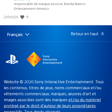
responsable de marque associé, Bandai Namco
Entertainment America
Date
16
23/07/2026
de
publication
:
Retour en haut
Français
Choisir
Région
une
actuelle
région
:
Sony
Interactive
Entertainment
Website © 2026 Sony Interactive Entertainment. Tous
les contenus, titres de jeux, noms commerciaux et/ou
vêtements commerciaux, marques, œuvres d’art et
images associées sont des marques
et/ou du matériel
protégé par le droit d’auteur de leurs propriétaires
respectifs
. Tous droits réservés.