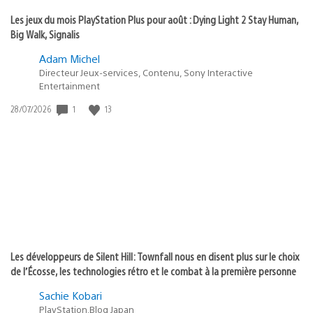
Les jeux du mois PlayStation Plus pour août : Dying Light 2 Stay Human,
Big Walk, Signalis
Adam Michel
Directeur Jeux-services, Contenu, Sony Interactive
Entertainment
Date
1
13
28/07/2026
de
publication
:
Les développeurs de Silent Hill: Townfall nous en disent plus sur le choix
de l’Écosse, les technologies rétro et le combat à la première personne
Sachie Kobari
PlayStation.Blog Japan