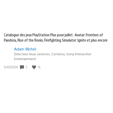
Catalogue des jeux PlayStation Plus pour juillet : Avatar: Frontiers of
Pandora, Rise of the Ronin, Firefighting Simulator: Ignite et plus encore
Adam Michel
Directeur Jeux-services, Contenu, Sony Interactive
Entertainment
Date
3
16
15/07/2026
de
publication
: