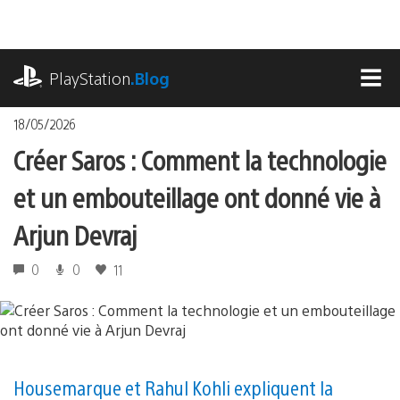
Accéder
au
contenu
playstation.com
PlayStation
.Blog
MEN
18/05/2026
Créer Saros : Comment la technologie
et un embouteillage ont donné vie à
Arjun Devraj
0
0
11
Housemarque et Rahul Kohli expliquent la