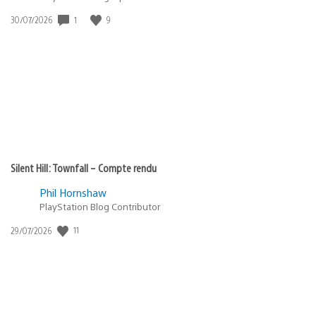
Date
1
9
30/07/2026
de
publication
:
Silent Hill: Townfall – Compte rendu
Phil Hornshaw
PlayStation Blog Contributor
Date
11
29/07/2026
de
publication
: