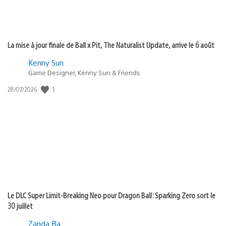
La mise à jour finale de Ball x Pit, The Naturalist Update, arrive le 6 août
Kenny Sun
Game Designer, Kenny Sun & Friends
Date
1
28/07/2026
de
publication
:
Le DLC Super Limit-Breaking Neo pour Dragon Ball: Sparking Zero sort le
30 juillet
Zanda Ra