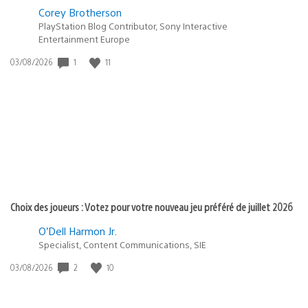
Corey Brotherson
PlayStation Blog Contributor, Sony Interactive
Entertainment Europe
Date
1
11
03/08/2026
de
publication
:
Choix des joueurs : Votez pour votre nouveau jeu préféré de juillet 2026
O’Dell Harmon Jr.
Specialist, Content Communications, SIE
Date
2
10
03/08/2026
de
publication
: