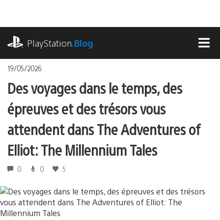
Accéder
au
contenu
playstation.com
PlayStation
.Blog
MEN
19/05/2026
Des voyages dans le temps, des
épreuves et des trésors vous
attendent dans The Adventures of
Elliot: The Millennium Tales
0
0
5