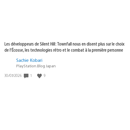
Les développeurs de Silent Hill: Townfall nous en disent plus sur le choix
de l’Écosse, les technologies rétro et le combat à la première personne
Sachie Kobari
PlayStation.Blog Japan
Date
1
9
30/07/2026
de
publication
: