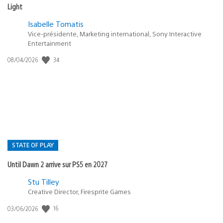
Light
Isabelle Tomatis
Vice-présidente, Marketing international, Sony Interactive
Entertainment
Date
34
08/04/2026
de
publication
:
STATE OF PLAY
Until Dawn 2 arrive sur PS5 en 2027
Postée
Stu Tilley
dans
Creative Director, Firesprite Games
:
Date
16
03/06/2026
state
de