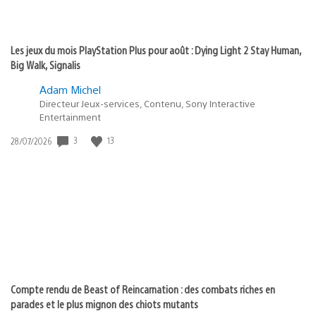
Les jeux du mois PlayStation Plus pour août : Dying Light 2 Stay Human,
Big Walk, Signalis
Adam Michel
Directeur Jeux-services, Contenu, Sony Interactive
Entertainment
Date
3
13
28/07/2026
de
publication
:
Compte rendu de Beast of Reincarnation : des combats riches en
parades et le plus mignon des chiots mutants