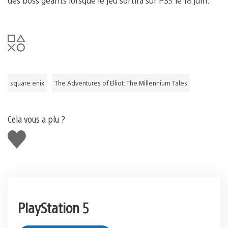
des boss géants lorsque le jeu sortira sur PS5 le 18 juin.
square enix
The Adventures of Elliot: The Millennium Tales
Cela vous a plu ?
J'aime
PlayStation 5