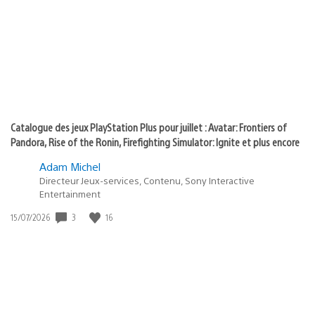
of
publication
:
play
Catalogue des jeux PlayStation Plus pour juillet : Avatar: Frontiers of
Pandora, Rise of the Ronin, Firefighting Simulator: Ignite et plus encore
Adam Michel
Directeur Jeux-services, Contenu, Sony Interactive
Entertainment
Date
3
16
15/07/2026
de
publication
: