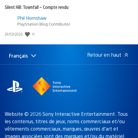
Silent Hill: Townfall – Compte rendu
Phil Hornshaw
PlayStation Blog Contributor
Date
11
29/07/2026
de
publication
:
Retour en haut
Français
Choisir
Région
une
actuelle
région
:
Sony
Interactive
Entertainment
Website © 2026 Sony Interactive Entertainment. Tous
les contenus, titres de jeux, noms commerciaux et/ou
vêtements commerciaux, marques, œuvres d’art et
images associées sont des marques
et/ou du matériel