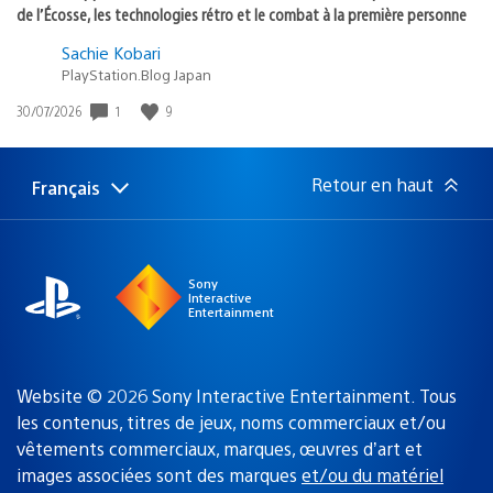
de l’Écosse, les technologies rétro et le combat à la première personne
Sachie Kobari
PlayStation.Blog Japan
Date
1
9
30/07/2026
de
publication
:
Retour en haut
Français
Choisir
Région
une
actuelle
région
:
Sony
Interactive
Entertainment
Website © 2026 Sony Interactive Entertainment. Tous
les contenus, titres de jeux, noms commerciaux et/ou
vêtements commerciaux, marques, œuvres d’art et
images associées sont des marques
et/ou du matériel