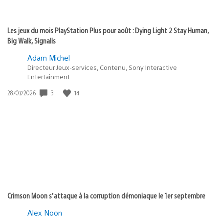
Les jeux du mois PlayStation Plus pour août : Dying Light 2 Stay Human,
Big Walk, Signalis
Adam Michel
Directeur Jeux-services, Contenu, Sony Interactive
Entertainment
Date
3
14
28/07/2026
de
publication
:
Crimson Moon s’attaque à la corruption démoniaque le 1er septembre
Alex Noon