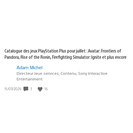
:
play
Catalogue des jeux PlayStation Plus pour juillet : Avatar: Frontiers of
Pandora, Rise of the Ronin, Firefighting Simulator: Ignite et plus encore
Adam Michel
Directeur Jeux-services, Contenu, Sony Interactive
Entertainment
Date
3
16
15/07/2026
de
publication
: