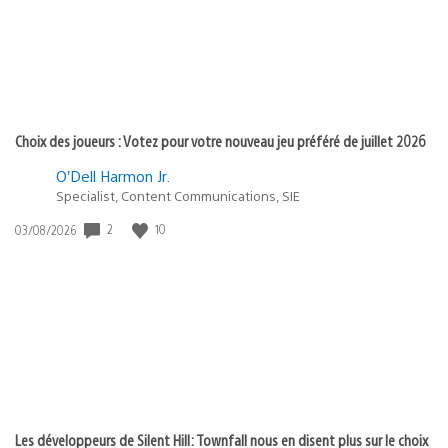
Choix des joueurs : Votez pour votre nouveau jeu préféré de juillet 2026
O’Dell Harmon Jr.
Specialist, Content Communications, SIE
Date
2
10
03/08/2026
de
publication
:
Les développeurs de Silent Hill: Townfall nous en disent plus sur le choix