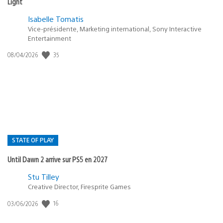
Light
Isabelle Tomatis
Vice-présidente, Marketing international, Sony Interactive
Entertainment
Date
35
08/04/2026
de
publication
:
STATE OF PLAY
Until Dawn 2 arrive sur PS5 en 2027
Postée
Stu Tilley
dans
Creative Director, Firesprite Games
:
Date
16
03/06/2026
state
de
of
publication