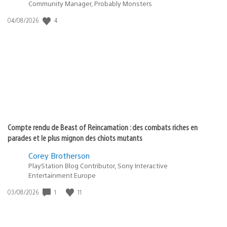
Community Manager, Probably Monsters
Date
4
04/08/2026
de
publication
:
Compte rendu de Beast of Reincarnation : des combats riches en
parades et le plus mignon des chiots mutants
Corey Brotherson
PlayStation Blog Contributor, Sony Interactive
Entertainment Europe
Date
1
11
03/08/2026
de
publication
: