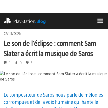
Accéder
au
contenu
playstation.com
PlayStation
.Blog
MEN
22/05/2026
Le son de l’éclipse : comment Sam
Slater a écrit la musique de Saros
0
0
5
Le compositeur de Saros nous parle de mélodies
corrompues et de la voix humaine qui hante le