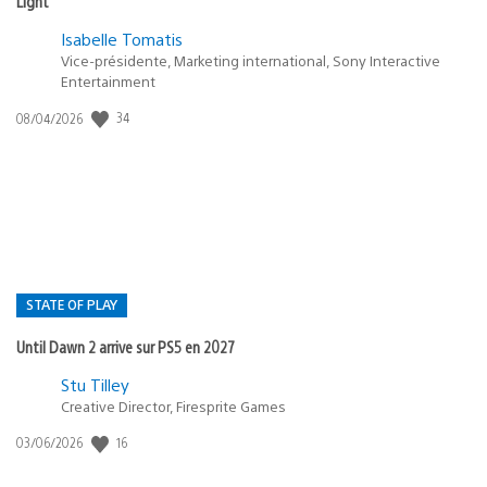
Light
Isabelle Tomatis
Vice-présidente, Marketing international, Sony Interactive
Entertainment
Date
34
08/04/2026
de
publication
:
STATE OF PLAY
Until Dawn 2 arrive sur PS5 en 2027
Postée
Stu Tilley
dans
Creative Director, Firesprite Games
:
Date
16
03/06/2026
state
de
of
publication