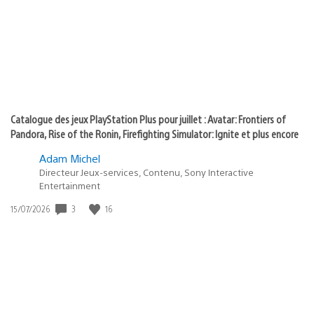
:
play
Catalogue des jeux PlayStation Plus pour juillet : Avatar: Frontiers of
Pandora, Rise of the Ronin, Firefighting Simulator: Ignite et plus encore
Adam Michel
Directeur Jeux-services, Contenu, Sony Interactive
Entertainment
Date
3
16
15/07/2026
de
publication
: