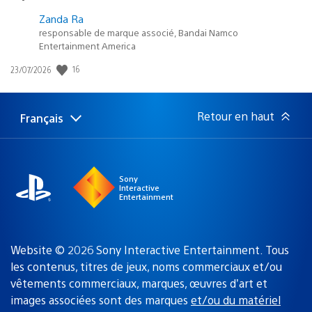
Zanda Ra
responsable de marque associé, Bandai Namco
Entertainment America
Date
16
23/07/2026
de
publication
:
Retour en haut
Français
Choisir
Région
une
actuelle
région
:
Sony
Interactive
Entertainment
Website © 2026 Sony Interactive Entertainment. Tous
les contenus, titres de jeux, noms commerciaux et/ou
vêtements commerciaux, marques, œuvres d’art et
images associées sont des marques
et/ou du matériel