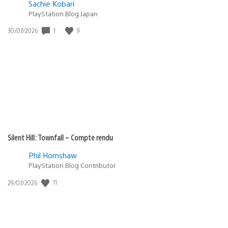
Sachie Kobari
PlayStation.Blog Japan
Date
1
9
30/07/2026
de
publication
:
Silent Hill: Townfall – Compte rendu
Phil Hornshaw
PlayStation Blog Contributor
Date
11
29/07/2026
de
publication
: