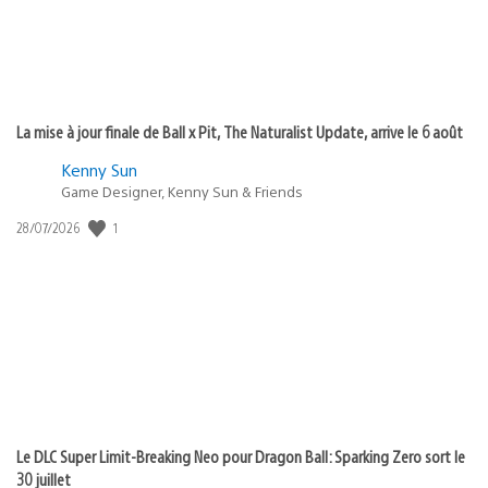
La mise à jour finale de Ball x Pit, The Naturalist Update, arrive le 6 août
Kenny Sun
Game Designer, Kenny Sun & Friends
Date
1
28/07/2026
de
publication
:
Le DLC Super Limit-Breaking Neo pour Dragon Ball: Sparking Zero sort le
30 juillet