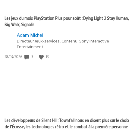
Les jeux du mois PlayStation Plus pour août : Dying Light 2 Stay Human,
Big Walk, Signalis
Adam Michel
Directeur Jeux-services, Contenu, Sony Interactive
Entertainment
Date
3
13
28/07/2026
de
publication
:
Les développeurs de Silent Hill: Townfall nous en disent plus sur le choix
de l’Écosse, les technologies rétro et le combat à la première personne