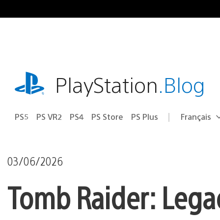
Accéder
au
contenu
playstation.com
PlayStation
.Blog
PS5
PS VR2
PS4
PS Store
PS Plus
Français
Choisir
Région
une
actuelle
région
:
03/06/2026
Tomb Raider: Legacy