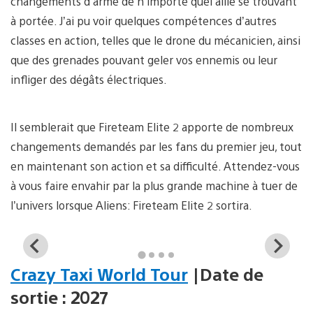
changements d’arme de n’importe quel allié se trouvant
à portée. J’ai pu voir quelques compétences d’autres
classes en action, telles que le drone du mécanicien, ainsi
que des grenades pouvant geler vos ennemis ou leur
infliger des dégâts électriques.
Il semblerait que Fireteam Elite 2 apporte de nombreux
changements demandés par les fans du premier jeu, tout
en maintenant son action et sa difficulté. Attendez-vous
à vous faire envahir par la plus grande machine à tuer de
l’univers lorsque Aliens: Fireteam Elite 2 sortira.
View
Vi
and
a
Crazy Taxi World Tour
|Date de
download
d
image
i
sortie : 2027