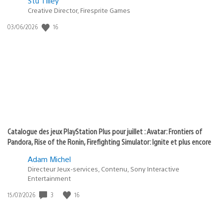
Postée
Stu Tilley
dans
Creative Director, Firesprite Games
:
Date
16
03/06/2026
state
de
of
publication
:
play
Catalogue des jeux PlayStation Plus pour juillet : Avatar: Frontiers of
Pandora, Rise of the Ronin, Firefighting Simulator: Ignite et plus encore
Adam Michel
Directeur Jeux-services, Contenu, Sony Interactive
Entertainment
Date
3
16
15/07/2026
de
publication
: