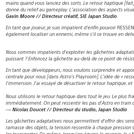
mains quand vous lanciez des sorts. Le retour haptique [fait
donne du relief au gameplay. L’association des aspects visuel
Gavin Moore // Directeur créatif, SIE Japan Studio
En tant que joueur, je suis impatient d’enfin pouvoir
RESSEN
également localiser un ennemi, même s’il se trouve en de
Nous sommes impatients d’exploiter les gâchettes adaptatives
puissant ? Enfoncez la gâchette au-delà de ce point de rés
En tant que développeurs, nous voulons surprendre et appor
centrale pour nous [dans Astro’s Playroom]. L’idée de « res
l’immersion. J’ai essayé de désactiver le retour haptique, 
Nous utilisons le retour haptique dans tout le jeu. Le plus fr
immédiatement. On peut ressentir les pas d’Astro en train de
–
– Nicolas Doucet // Directeur du studio, Japan Studio
Les gâchettes adaptatives nous permettent d’offrir des sens
ramasse des objets, la tension ressentie à chaque pression 
les transporter. De même, lorsqu’on équipe le grappin, le « 