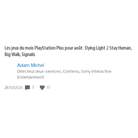
Les jeux du mois PlayStation Plus pour août : Dying Light 2 Stay Human,
Big Walk, Signalis
Adam Michel
Directeur Jeux-services, Contenu, Sony Interactive
Entertainment
Date
3
13
28/07/2026
de
publication
: