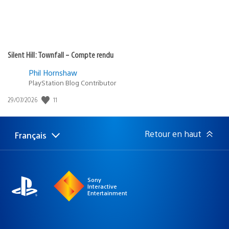
Silent Hill: Townfall – Compte rendu
Phil Hornshaw
PlayStation Blog Contributor
Date
11
29/07/2026
de
publication
:
Retour en haut
Français
Choisir
Région
une
actuelle
région
:
Sony
Interactive
Entertainment