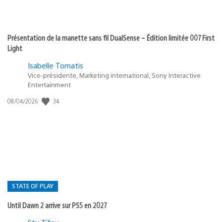
Présentation de la manette sans fil DualSense – Édition limitée 007 First
Light
Isabelle Tomatis
Vice-présidente, Marketing international, Sony Interactive
Entertainment
Date
34
08/04/2026
de
publication
:
STATE OF PLAY
Until Dawn 2 arrive sur PS5 en 2027