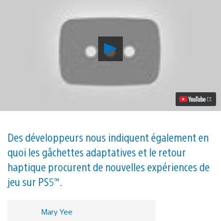
Lancer
la
vidéo
Présentation
du
premier
spot
publicitaire
mondial
PlayStation,
présentant
Des développeurs nous indiquent également en
les
quoi les gâchettes adaptatives et le retour
principales
capacités
haptique procurent de nouvelles expériences de
d’immersion
de
jeu sur PS5™.
la
console
PS5
Mary Yee
de