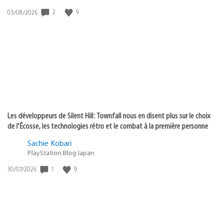
Date
2
9
03/08/2026
de
publication
:
Les développeurs de Silent Hill: Townfall nous en disent plus sur le choix
de l’Écosse, les technologies rétro et le combat à la première personne
Sachie Kobari
PlayStation.Blog Japan
Date
1
9
30/07/2026
de
publication
: