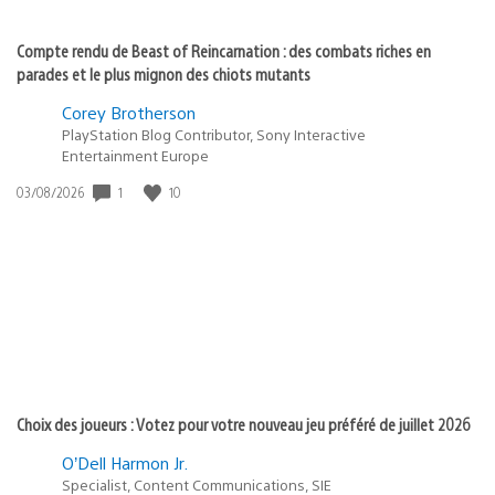
Compte rendu de Beast of Reincarnation : des combats riches en
parades et le plus mignon des chiots mutants
Corey Brotherson
PlayStation Blog Contributor, Sony Interactive
Entertainment Europe
Date
1
10
03/08/2026
de
publication
:
Choix des joueurs : Votez pour votre nouveau jeu préféré de juillet 2026
O’Dell Harmon Jr.
Specialist, Content Communications, SIE