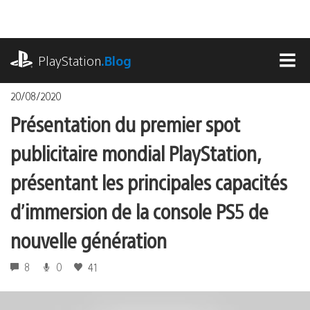
Accéder
au
contenu
playstation.com
PlayStation
.Blog
MEN
20/08/2020
Présentation du premier spot
publicitaire mondial PlayStation,
présentant les principales capacités
d’immersion de la console PS5 de
nouvelle génération
8
0
41