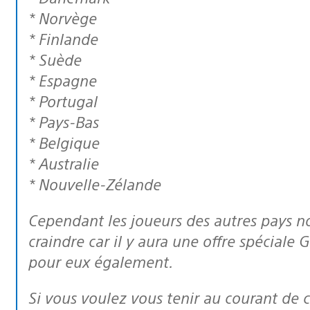
* Norvège
* Finlande
* Suède
* Espagne
* Portugal
* Pays-Bas
* Belgique
* Australie
* Nouvelle-Zélande
Cependant les joueurs des autres pays non mentionnés ci-dessus n’ont rien à
craindre car il y aura une offre spéciale
pour eux également.
Si vous voulez vous tenir au courant de ce qui se passe avec GT5 et l’Académie