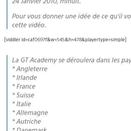
24 Janvier 2010, minuit.
Pour vous donner une idée de ce qu’il vous attend à la GT Academy, regardez
cette vidéo.
[viddler id=caf0697f&w=545&h=478&playertype=simple]
La GT Academy se déroulera dans les pay
* Angleterre
* Irlande
* France
* Suisse
* Italie
* Allemagne
* Autriche
* Danemark