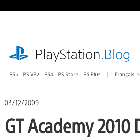
Accéder
au
contenu
playstation.com
PlayStation
.Blog
PS5
PS VR2
PS4
PS Store
PS Plus
Français
Choisir
Région
une
actuelle
région
:
03/12/2009
GT Academy 2010 D