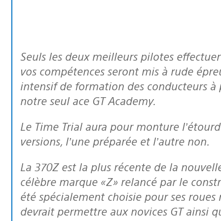
Seuls les deux meilleurs pilotes effectueront ces 5 jours de test, où vos nerfs et
vos compétences seront mis à rude épre
intensif de formation des conducteurs à 
notre seul ace GT Academy.
Le Time Trial aura pour monture l’étourdissante Nissan 370Z sous deux
versions, l’une préparée et l’autre non.
La 370Z est la plus récente de la nouvelle gamme de voitures portant la
célèbre marque «Z» relancé par le constr
été spécialement choisie pour ses roues m
devrait permettre aux novices GT ainsi qu