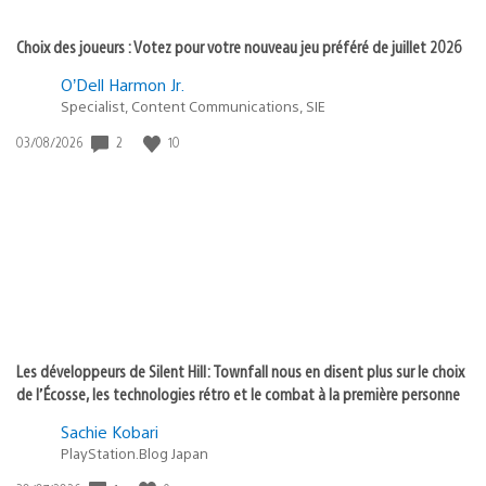
Choix des joueurs : Votez pour votre nouveau jeu préféré de juillet 2026
O’Dell Harmon Jr.
Specialist, Content Communications, SIE
2
10
Date
03/08/2026
de
publication
:
Les développeurs de Silent Hill: Townfall nous en disent plus sur le choix
de l’Écosse, les technologies rétro et le combat à la première personne
Sachie Kobari
PlayStation.Blog Japan