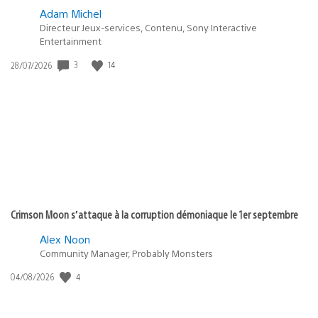
Adam Michel
Directeur Jeux-services, Contenu, Sony Interactive
Entertainment
3
14
Date
28/07/2026
de
publication
:
Crimson Moon s’attaque à la corruption démoniaque le 1er septembre
Alex Noon
Community Manager, Probably Monsters
4
Date
04/08/2026
de
publication
: