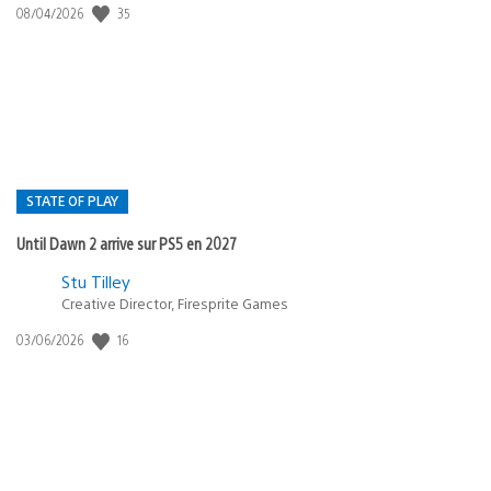
35
Date
08/04/2026
de
publication
:
STATE OF PLAY
Until Dawn 2 arrive sur PS5 en 2027
Postée
Stu Tilley
Creative Director, Firesprite Games
dans
:
16
Date
03/06/2026
state
de
of
publication
:
play