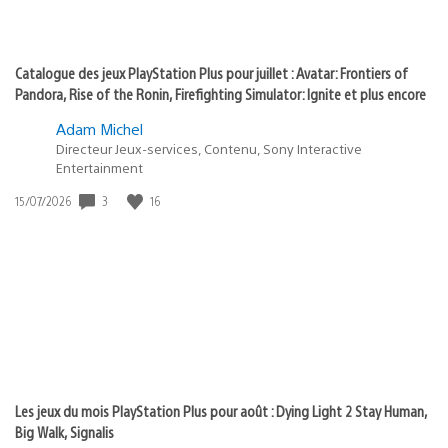
Catalogue des jeux PlayStation Plus pour juillet : Avatar: Frontiers of
Pandora, Rise of the Ronin, Firefighting Simulator: Ignite et plus encore
Adam Michel
Directeur Jeux-services, Contenu, Sony Interactive
Entertainment
3
16
Date
15/07/2026
de
publication
:
Les jeux du mois PlayStation Plus pour août : Dying Light 2 Stay Human,
Big Walk, Signalis