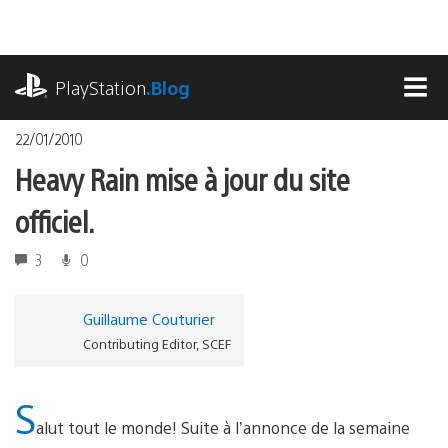
Accéder
au
contenu
playstation.com
PlayStation
.Blog
MEN
22/01/2010
Heavy Rain mise à jour du site
officiel.
3
0
Guillaume Couturier
Contributing Editor, SCEF
S
alut tout le monde! Suite à l’annonce de la semaine