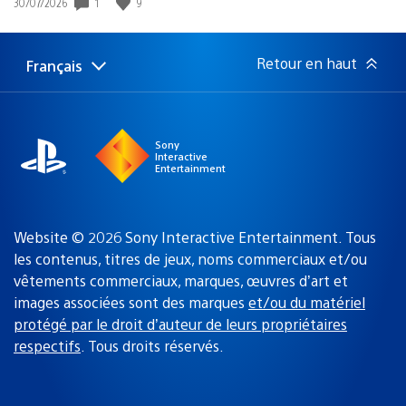
1
9
Date
30/07/2026
de
publication
:
Retour en haut
Français
Choisir
Région
une
actuelle
région
:
Sony
Interactive
Entertainment
Website © 2026 Sony Interactive Entertainment. Tous
les contenus, titres de jeux, noms commerciaux et/ou
vêtements commerciaux, marques, œuvres d’art et
images associées sont des marques
et/ou du matériel
protégé par le droit d’auteur de leurs propriétaires
respectifs
. Tous droits réservés.