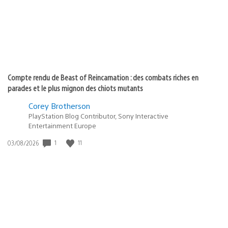
Compte rendu de Beast of Reincarnation : des combats riches en
parades et le plus mignon des chiots mutants
Corey Brotherson
PlayStation Blog Contributor, Sony Interactive
Entertainment Europe
1
11
Date
03/08/2026
de
publication
: