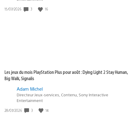
3
16
Date
15/07/2026
de
publication
:
Les jeux du mois PlayStation Plus pour août : Dying Light 2 Stay Human,
Big Walk, Signalis
Adam Michel
Directeur Jeux-services, Contenu, Sony Interactive
Entertainment
3
14
Date
28/07/2026
de
publication
: