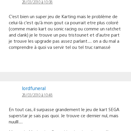
28/03/2010 à 10:08
C’est bien un super jeu de Karting mais le problème de
celui-là c’est qu’à mon gout ca pourrait etre plus coloré
(comme mario kart ou sonic racing ou comme un ratchet
and clank) je le trouve un peu tristounet et d’autre part
je trouve les upgrade pas assez parlant… on a du mal a
comprendre à quoi va servir tel ou tel truc ramassé
lordfuneral
28/03/2010 à 10:48
En tout cas, il surpasse grandement le jeu de kart SEGA
superstar je sais pas quoi. Je trouve ce dernier nul, mais
nuulll…