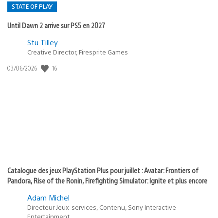
STATE OF PLAY
Until Dawn 2 arrive sur PS5 en 2027
Postée
Stu Tilley
Creative Director, Firesprite Games
dans
:
16
Date
03/06/2026
state
de
of
publication
:
play
Catalogue des jeux PlayStation Plus pour juillet : Avatar: Frontiers of
Pandora, Rise of the Ronin, Firefighting Simulator: Ignite et plus encore
Adam Michel
Directeur Jeux-services, Contenu, Sony Interactive
Entertainment