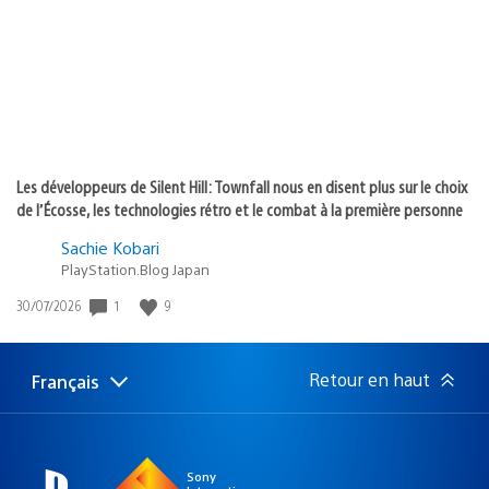
:
Les développeurs de Silent Hill: Townfall nous en disent plus sur le choix
de l’Écosse, les technologies rétro et le combat à la première personne
Sachie Kobari
PlayStation.Blog Japan
1
9
Date
30/07/2026
de
publication
:
Retour en haut
Français
Choisir
Région
une
actuelle
région
:
Sony