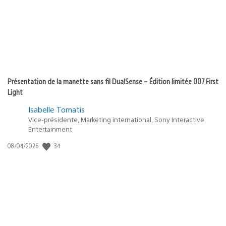
Présentation de la manette sans fil DualSense – Édition limitée 007 First
Light
Isabelle Tomatis
Vice-présidente, Marketing international, Sony Interactive
Entertainment
34
Date
08/04/2026
de
publication
: