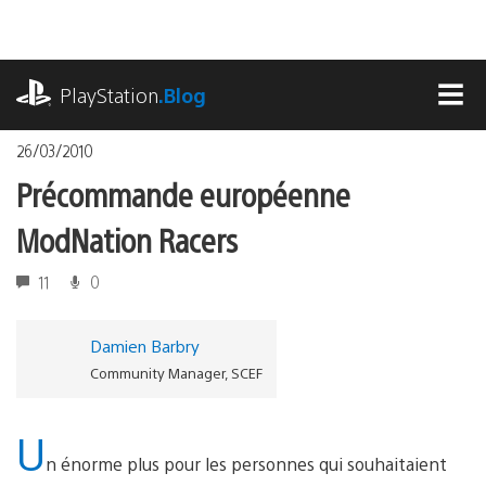
Accéder
au
contenu
playstation.com
PlayStation
.Blog
MEN
26/03/2010
Précommande européenne
ModNation Racers
11
0
Damien Barbry
Community Manager, SCEF
U
n énorme plus pour les personnes qui souhaitaient