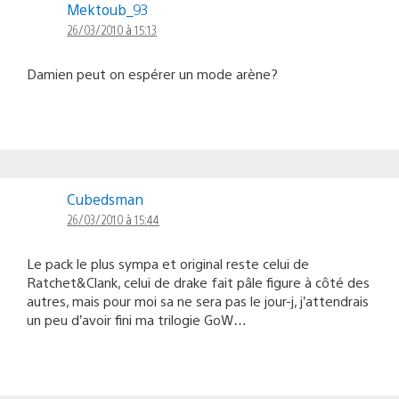
Mektoub_93
26/03/2010 à 15:13
Damien peut on espérer un mode arène?
Cubedsman
26/03/2010 à 15:44
Le pack le plus sympa et original reste celui de
Ratchet&Clank, celui de drake fait pâle figure à côté des
autres, mais pour moi sa ne sera pas le jour-j, j’attendrais
un peu d’avoir fini ma trilogie GoW…