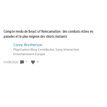
Compte rendu de Beast of Reincarnation : des combats riches en
parades et le plus mignon des chiots mutants
Corey Brotherson
PlayStation Blog Contributor, Sony Interactive
Entertainment Europe
1
11
Date
03/08/2026
de
publication
: