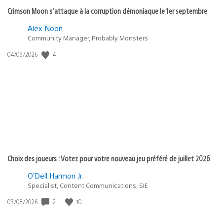
Crimson Moon s’attaque à la corruption démoniaque le 1er septembre
Alex Noon
Community Manager, Probably Monsters
4
Date
04/08/2026
de
publication
:
Choix des joueurs : Votez pour votre nouveau jeu préféré de juillet 2026
O’Dell Harmon Jr.
Specialist, Content Communications, SIE
2
10
Date
03/08/2026
de
publication