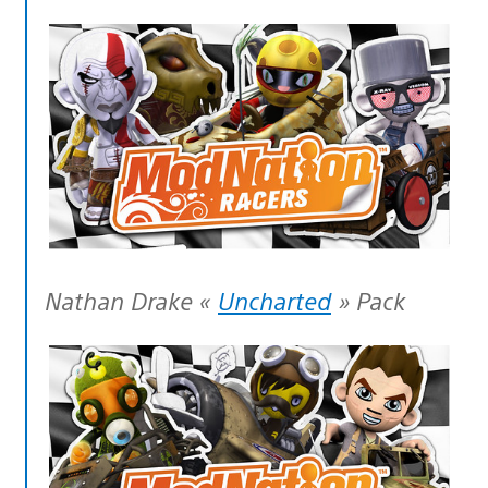
Nathan Drake «
Uncharted
» Pack