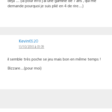
déjà … (là pour info j’ai une gamine de 7 ans , qui me
demande pourquoi je suis plié en 4 de rire…)
Kevin6520
13/10/2010 à 01:09
il semble très poche se jeu mais bon en même temps !
Bizzare…(pour moi)