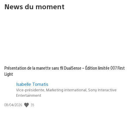
News du moment
Présentation de la manette sans fil DualSense – Édition limitée 007 First
Light
Isabelle Tomatis
Vice-présidente, Marketing international, Sony Interactive
Entertainment
35
Date
08/04/2026
de
publication
: