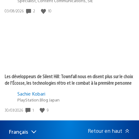
Specialist, Content Communications, SIE
2
10
Date
03/08/2026
de
publication
:
Les développeurs de Silent Hill: Townfall nous en disent plus sur le choix
de l’Écosse, les technologies rétro et le combat à la première personne
Sachie Kobari
PlayStation.Blog Japan
1
9
Date
30/07/2026
de
publication
:
Retour en haut
Français
Choisir
Région