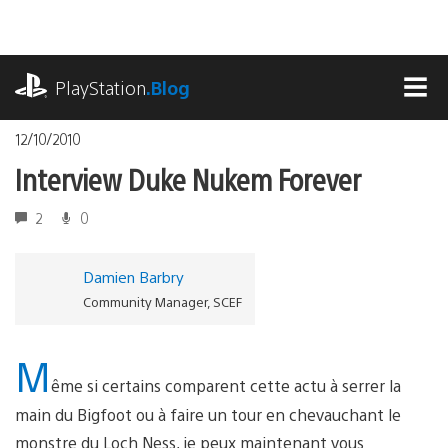
Accéder
au
contenu
playstation.com
PlayStation
.Blog
MEN
12/10/2010
Interview Duke Nukem Forever
2
0
Damien Barbry
Community Manager, SCEF
M
ême si certains comparent cette actu à serrer la
main du Bigfoot ou à faire un tour en chevauchant le
monstre du Loch Ness, je peux maintenant vous