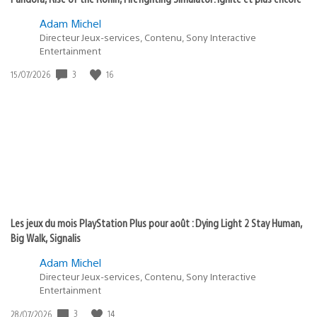
Adam Michel
Directeur Jeux-services, Contenu, Sony Interactive
Entertainment
3
16
Date
15/07/2026
de
publication
:
Les jeux du mois PlayStation Plus pour août : Dying Light 2 Stay Human,
Big Walk, Signalis
Adam Michel
Directeur Jeux-services, Contenu, Sony Interactive
Entertainment
3
14
Date
28/07/2026