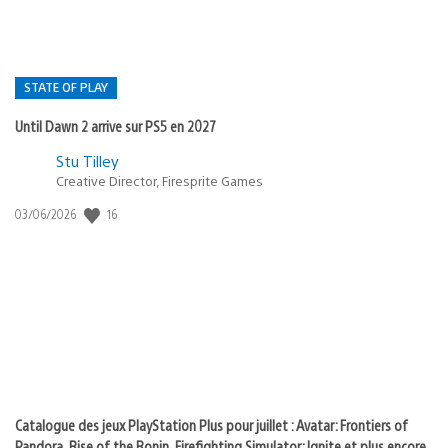
STATE OF PLAY
Until Dawn 2 arrive sur PS5 en 2027
Postée
Stu Tilley
Creative Director, Firesprite Games
dans
:
16
Date
03/06/2026
state
de
of
publication
:
play
Catalogue des jeux PlayStation Plus pour juillet : Avatar: Frontiers of
Pandora, Rise of the Ronin, Firefighting Simulator: Ignite et plus encore