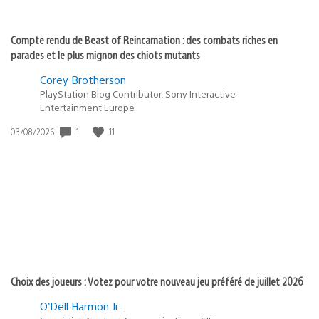
Compte rendu de Beast of Reincarnation : des combats riches en
parades et le plus mignon des chiots mutants
Corey Brotherson
PlayStation Blog Contributor, Sony Interactive
Entertainment Europe
1
11
Date
03/08/2026
de
publication
:
Choix des joueurs : Votez pour votre nouveau jeu préféré de juillet 2026
O’Dell Harmon Jr.