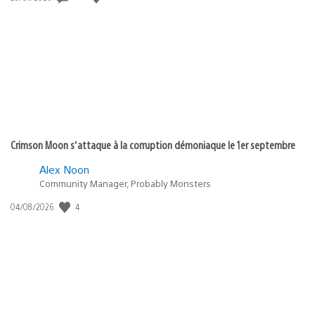
de
publication
:
Crimson Moon s’attaque à la corruption démoniaque le 1er septembre
Alex Noon
Community Manager, Probably Monsters
4
Date
04/08/2026
de
publication
: