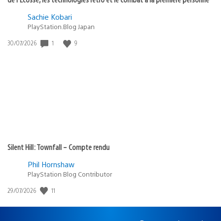
Sachie Kobari
PlayStation.Blog Japan
1
9
Date
30/07/2026
de
publication
:
Silent Hill: Townfall – Compte rendu
Phil Hornshaw
PlayStation Blog Contributor
11
Date
29/07/2026
de
publication
: