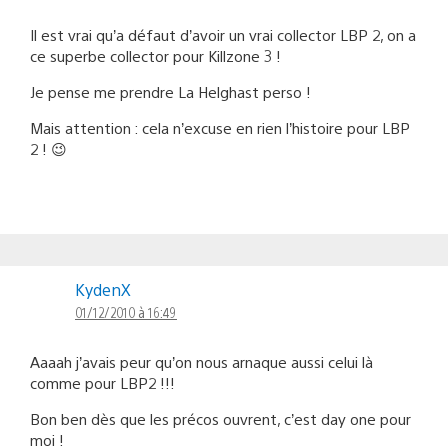
Il est vrai qu’a défaut d’avoir un vrai collector LBP 2, on a
ce superbe collector pour Killzone 3 !
Je pense me prendre La Helghast perso !
Mais attention : cela n’excuse en rien l’histoire pour LBP
2 ! 😉
KydenX
01/12/2010 à 16:49
Aaaah j’avais peur qu’on nous arnaque aussi celui là
comme pour LBP2 !!!
Bon ben dès que les précos ouvrent, c’est day one pour
moi !