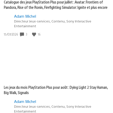
Catalogue des jeux PlayStation Plus pour juillet : Avatar: Frontiers of
Pandora, Rise of the Ronin, Firefighting Simulator: Ignite et plus encore
Adam Michel
Directeur Jeux-services, Contenu, Sony Interactive
Entertainment
3
16
Date
15/07/2026
de
publication
:
Les jeux du mois PlayStation Plus pour août : Dying Light 2 Stay Human,
Big Walk, Signalis
Adam Michel
Directeur Jeux-services, Contenu, Sony Interactive
Entertainment