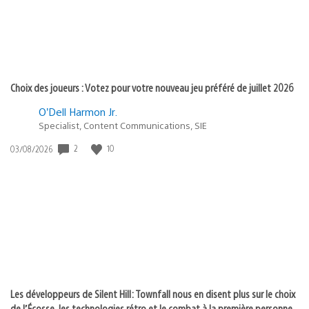
Choix des joueurs : Votez pour votre nouveau jeu préféré de juillet 2026
O’Dell Harmon Jr.
Specialist, Content Communications, SIE
2
10
Date
03/08/2026
de
publication
:
Les développeurs de Silent Hill: Townfall nous en disent plus sur le choix
de l’Écosse, les technologies rétro et le combat à la première personne