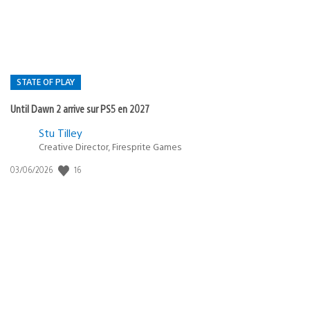
:
STATE OF PLAY
Until Dawn 2 arrive sur PS5 en 2027
Postée
Stu Tilley
Creative Director, Firesprite Games
dans
:
16
Date
03/06/2026
state
de
of
publication
:
play