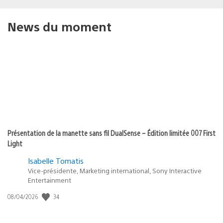
News du moment
Présentation de la manette sans fil DualSense – Édition limitée 007 First
Light
Isabelle Tomatis
Vice-présidente, Marketing international, Sony Interactive
Entertainment
34
Date
08/04/2026
de
publication