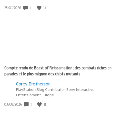
3
13
Date
28/07/2026
de
publication
:
Compte rendu de Beast of Reincarnation : des combats riches en
parades et le plus mignon des chiots mutants
Corey Brotherson
PlayStation Blog Contributor, Sony Interactive
Entertainment Europe
1
11
Date
03/08/2026
de
publication
: