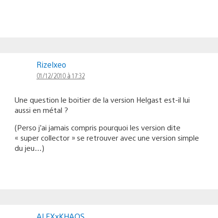
Rizelxeo
01/12/2010 à 17:32
Une question le boitier de la version Helgast est-il lui
aussi en métal ?
(Perso j’ai jamais compris pourquoi les version dite
« super collector » se retrouver avec une version simple
du jeu…)
ALEXxKHAOS