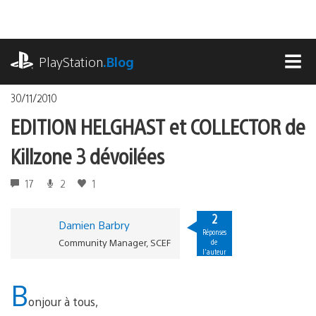
Accéder
au
contenu
playstation.com
PlayStation
.Blog
MEN
30/11/2010
EDITION HELGHAST et COLLECTOR de
Killzone 3 dévoilées
17
2
1
2
Damien Barbry
Réponses
Community Manager, SCEF
de
l'auteur
B
onjour à tous,