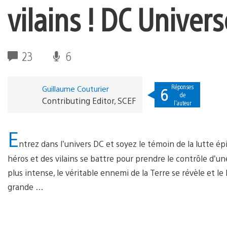
vilains ! DC Univers
23
6
Réponses
Guillaume Couturier
6
de
Contributing Editor, SCEF
l'auteur
E
ntrez dans l’univers DC et soyez le témoin de la lutte ép
héros et des vilains se battre pour prendre le contrôle d’une
plus intense, le véritable ennemi de la Terre se révèle et l
grande …