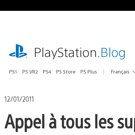
Accéder
au
contenu
playstation.com
PlayStation
.Blog
PS5
PS VR2
PS4
PS Store
PS Plus
Français
Choisir
Région
une
actuelle
région
:
12/01/2011
Appel à tous les su