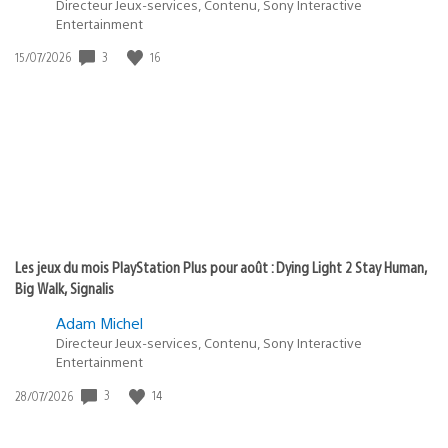
Directeur Jeux-services, Contenu, Sony Interactive
Entertainment
3
16
Date
15/07/2026
de
publication
:
Les jeux du mois PlayStation Plus pour août : Dying Light 2 Stay Human,
Big Walk, Signalis
Adam Michel
Directeur Jeux-services, Contenu, Sony Interactive
Entertainment
3
14
Date
28/07/2026
de
publication