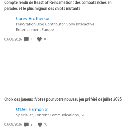
Compte rendu de Beast of Reincarnation : des combats riches en
parades et le plus mignon des chiots mutants
Corey Brotherson
PlayStation Blog Contributor, Sony Interactive
Entertainment Europe
1
11
Date
03/08/2026
de
publication
:
Choix des joueurs : Votez pour votre nouveau jeu préféré de juillet 2026
O’Dell Harmon Jr.
Specialist, Content Communications, SIE
2
10
Date
03/08/2026