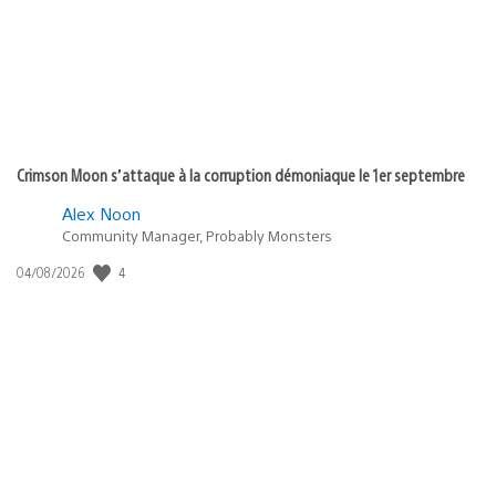
:
Crimson Moon s’attaque à la corruption démoniaque le 1er septembre
Alex Noon
Community Manager, Probably Monsters
4
Date
04/08/2026
de
publication
: