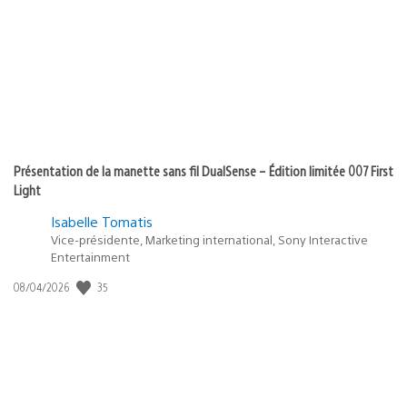
Présentation de la manette sans fil DualSense – Édition limitée 007 First
Light
Isabelle Tomatis
Vice-présidente, Marketing international, Sony Interactive
Entertainment
35
Date
08/04/2026
de
publication
: