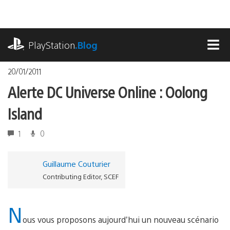
Accéder
au
contenu
playstation.com
PlayStation
.Blog
MEN
20/01/2011
Alerte DC Universe Online : Oolong
Island
1
0
Guillaume Couturier
Contributing Editor, SCEF
N
ous vous proposons aujourd’hui un nouveau scénario