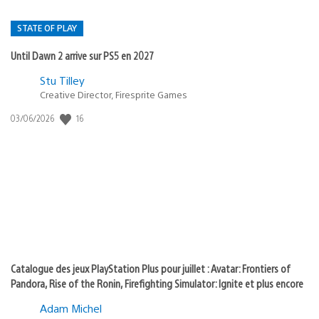
STATE OF PLAY
Until Dawn 2 arrive sur PS5 en 2027
Postée
Stu Tilley
Creative Director, Firesprite Games
dans
:
16
Date
03/06/2026
state
de
of
publication
:
play
Catalogue des jeux PlayStation Plus pour juillet : Avatar: Frontiers of
Pandora, Rise of the Ronin, Firefighting Simulator: Ignite et plus encore
Adam Michel