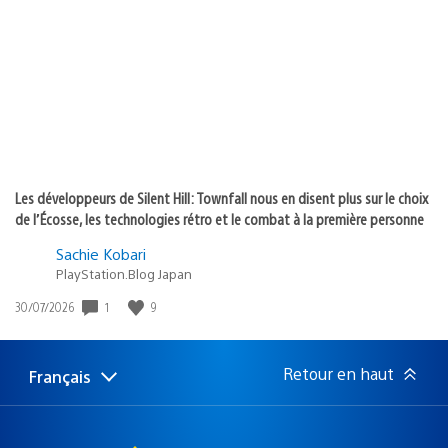
de
publication
:
Les développeurs de Silent Hill: Townfall nous en disent plus sur le choix
de l’Écosse, les technologies rétro et le combat à la première personne
Sachie Kobari
PlayStation.Blog Japan
1
9
Date
30/07/2026
de
publication
:
Retour en haut
Français
Choisir
Région
une
actuelle
région
: