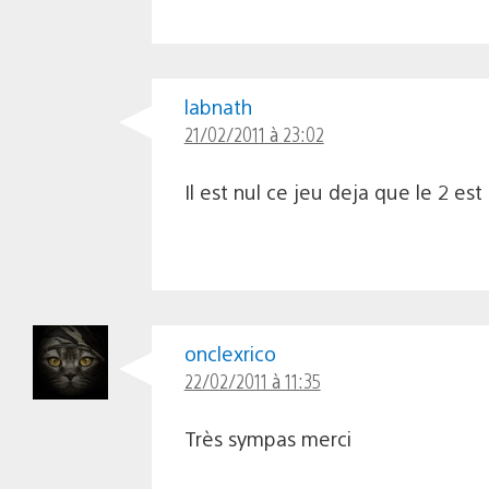
labnath
21/02/2011 à 23:02
Il est nul ce jeu deja que le 2 es
onclexrico
22/02/2011 à 11:35
Très sympas merci