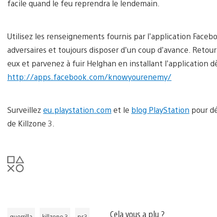
facile quand le feu reprendra le lendemain.
Utilisez les renseignements fournis par l’application Faceb
adversaires et toujours disposer d’un coup d’avance. Retou
eux et parvenez à fuir Helghan en installant l’application 
http://apps.facebook.com/knowyourenemy/
Surveillez
eu.playstation.com
et le
blog PlayStation
pour dé
de Killzone 3.
Cela vous a plu ?
guerrilla
killzone 3
ps3