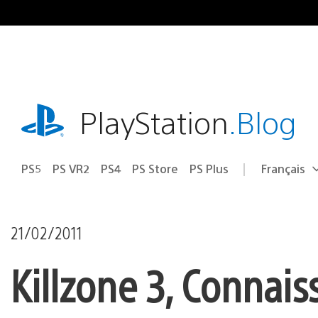
Accéder
au
contenu
playstation.com
PlayStation
.Blog
PS5
PS VR2
PS4
PS Store
PS Plus
Français
Choisir
Région
une
actuelle
région
:
21/02/2011
Killzone 3, Connai