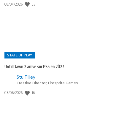
35
Date
08/04/2026
de
publication
:
STATE OF PLAY
Until Dawn 2 arrive sur PS5 en 2027
Postée
Stu Tilley
Creative Director, Firesprite Games
dans
:
16
Date
03/06/2026
state
de
of
publication
:
play