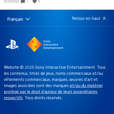
1
9
Date
30/07/2026
de
publication
:
Retour en haut
Français
Choisir
Région
une
actuelle
région
:
Sony
Interactive
Entertainment
Website © 2026 Sony Interactive Entertainment. Tous
les contenus, titres de jeux, noms commerciaux et/ou
vêtements commerciaux, marques, œuvres d’art et
images associées sont des marques
et/ou du matériel
protégé par le droit d’auteur de leurs propriétaires
respectifs
. Tous droits réservés.