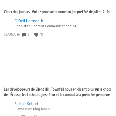
Choix des joueurs : Votez pour votre nouveau jeu préféré de juillet 2026
O’Dell Harmon Jr.
Specialist, Content Communications, SIE
2
10
Date
03/08/2026
de
publication
:
Les développeurs de Silent Hill: Townfall nous en disent plus sur le choix
de l’Écosse, les technologies rétro et le combat à la première personne
Sachie Kobari
PlayStation.Blog Japan