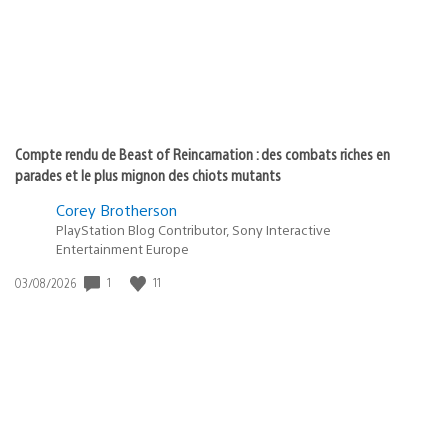
Compte rendu de Beast of Reincarnation : des combats riches en
parades et le plus mignon des chiots mutants
Corey Brotherson
PlayStation Blog Contributor, Sony Interactive
Entertainment Europe
1
11
Date
03/08/2026
de
publication
: