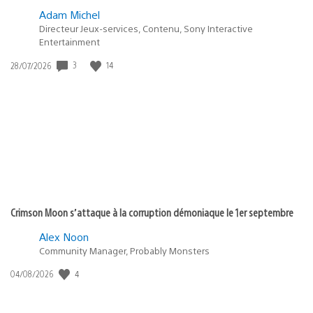
Adam Michel
Directeur Jeux-services, Contenu, Sony Interactive
Entertainment
3
14
Date
28/07/2026
de
publication
:
Crimson Moon s’attaque à la corruption démoniaque le 1er septembre
Alex Noon
Community Manager, Probably Monsters
4
Date
04/08/2026
de
publication
: