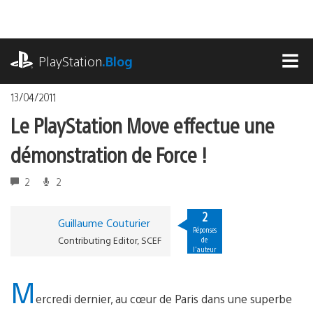
Accéder
au
contenu
playstation.com
PlayStation
.Blog
MEN
13/04/2011
Le PlayStation Move effectue une
démonstration de Force !
2
2
2
Guillaume Couturier
Réponses
Contributing Editor, SCEF
de
l'auteur
M
ercredi dernier, au cœur de Paris dans une superbe