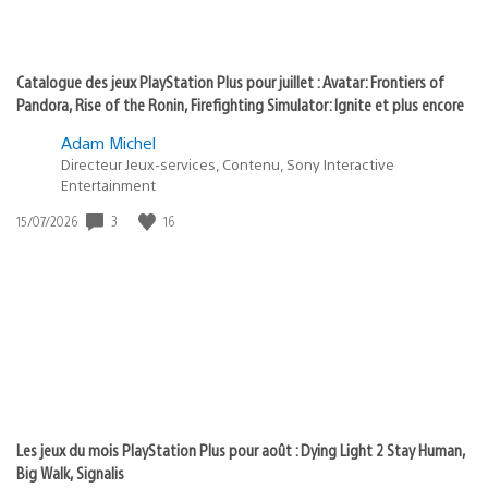
Catalogue des jeux PlayStation Plus pour juillet : Avatar: Frontiers of
Pandora, Rise of the Ronin, Firefighting Simulator: Ignite et plus encore
Adam Michel
Directeur Jeux-services, Contenu, Sony Interactive
Entertainment
3
16
Date
15/07/2026
de
publication
:
Les jeux du mois PlayStation Plus pour août : Dying Light 2 Stay Human,
Big Walk, Signalis