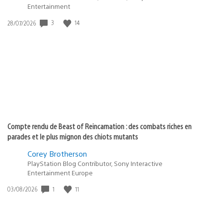
Entertainment
3
14
Date
28/07/2026
de
publication
:
Compte rendu de Beast of Reincarnation : des combats riches en
parades et le plus mignon des chiots mutants
Corey Brotherson
PlayStation Blog Contributor, Sony Interactive
Entertainment Europe
1
11
Date
03/08/2026
de
publication
: