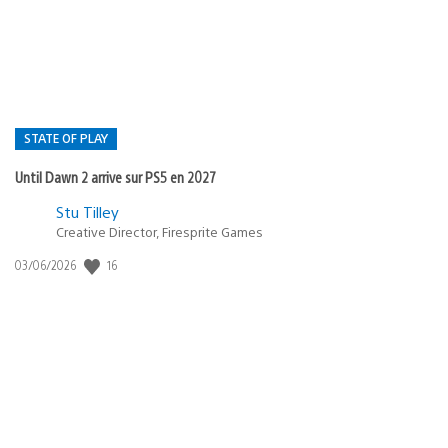
publication
:
STATE OF PLAY
Until Dawn 2 arrive sur PS5 en 2027
Postée
Stu Tilley
Creative Director, Firesprite Games
dans
:
16
Date
03/06/2026
state
de
of
publication
:
play