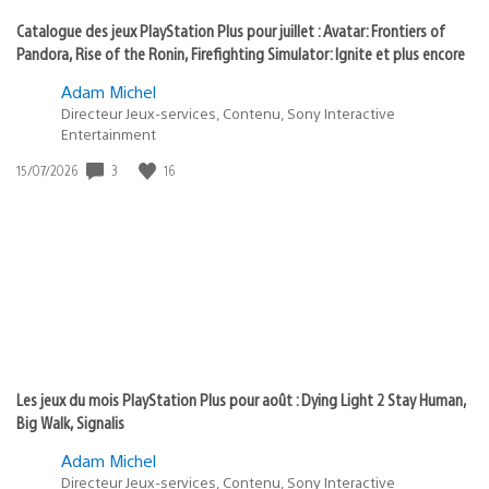
Catalogue des jeux PlayStation Plus pour juillet : Avatar: Frontiers of
Pandora, Rise of the Ronin, Firefighting Simulator: Ignite et plus encore
Adam Michel
Directeur Jeux-services, Contenu, Sony Interactive
Entertainment
3
16
Date
15/07/2026
de
publication
:
Les jeux du mois PlayStation Plus pour août : Dying Light 2 Stay Human,
Big Walk, Signalis
Adam Michel
Directeur Jeux-services, Contenu, Sony Interactive