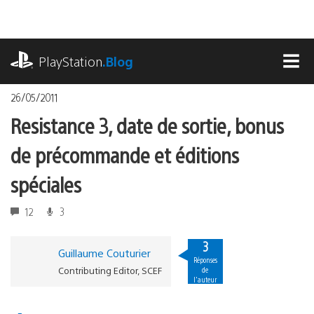
Accéder
au
contenu
playstation.com
PlayStation
.Blog
MEN
26/05/2011
Resistance 3, date de sortie, bonus
de précommande et éditions
spéciales
12
3
3
Guillaume Couturier
Réponses
Contributing Editor, SCEF
de
l'auteur