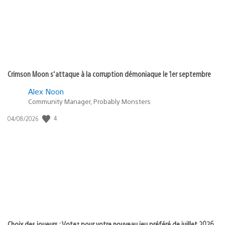
Crimson Moon s’attaque à la corruption démoniaque le 1er septembre
Alex Noon
Community Manager, Probably Monsters
4
Date
04/08/2026
de
publication
:
Choix des joueurs : Votez pour votre nouveau jeu préféré de juillet 2026