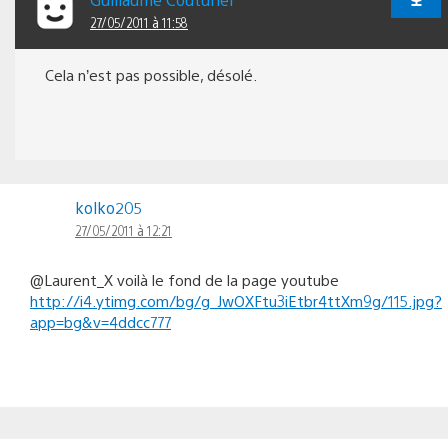
27/05/2011 à 11:58
Cela n’est pas possible, désolé.
kolko205
27/05/2011 à 12:21
@Laurent_X voilà le fond de la page youtube
http://i4.ytimg.com/bg/g_JwOXFtu3iEtbr4ttXm9g/115.jpg?
app=bg&v=4ddcc777