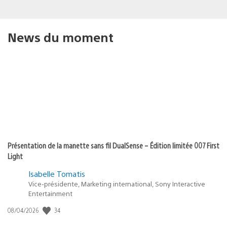
News du moment
Présentation de la manette sans fil DualSense – Édition limitée 007 First
Light
Isabelle Tomatis
Vice-présidente, Marketing international, Sony Interactive
Entertainment
34
Date
08/04/2026
de