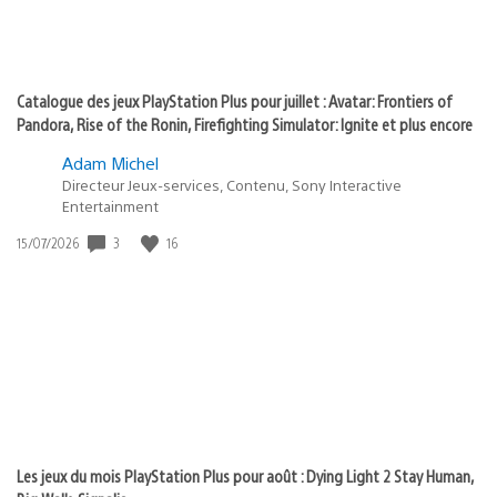
Catalogue des jeux PlayStation Plus pour juillet : Avatar: Frontiers of
Pandora, Rise of the Ronin, Firefighting Simulator: Ignite et plus encore
Adam Michel
Directeur Jeux-services, Contenu, Sony Interactive
Entertainment
3
16
Date
15/07/2026
de
publication
:
Les jeux du mois PlayStation Plus pour août : Dying Light 2 Stay Human,