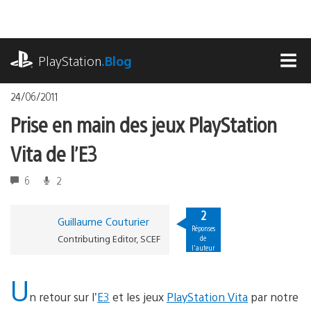
Accéder
au
contenu
playstation.com
PlayStation
.Blog
MEN
24/06/2011
Prise en main des jeux PlayStation
Vita de l’E3
6
2
2
Guillaume Couturier
Réponses
Contributing Editor, SCEF
de
l'auteur
U
n retour sur l’
E3
et les jeux
PlayStation Vita
par notre