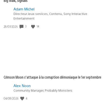
Big Walk, Signalis
Adam Michel
Directeur Jeux-services, Contenu, Sony Interactive
Entertainment
3
14
Date
28/07/2026
de
publication
:
Crimson Moon s’attaque à la corruption démoniaque le 1er septembre
Alex Noon
Community Manager, Probably Monsters
4
Date
04/08/2026
de
publication