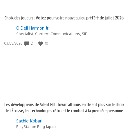
Choix des joueurs : Votez pour votre nouveau jeu préféré de juillet 2026
O’Dell Harmon Jr.
Specialist, Content Communications, SIE
2
10
Date
03/08/2026
de
publication
:
Les développeurs de Silent Hill: Townfall nous en disent plus sur le choix
de l’Écosse, les technologies rétro et le combat à la première personne
Sachie Kobari
PlayStation.Blog Japan