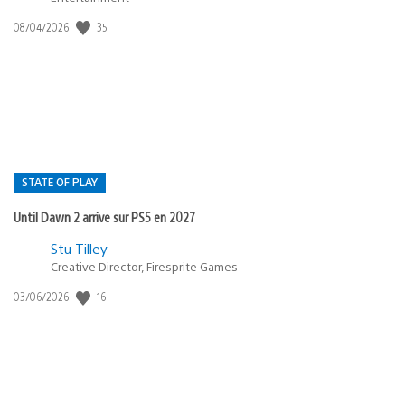
35
Date
08/04/2026
de
publication
:
STATE OF PLAY
Until Dawn 2 arrive sur PS5 en 2027
Postée
Stu Tilley
Creative Director, Firesprite Games
dans
:
16
Date
03/06/2026
state
de
of
publication
:
play