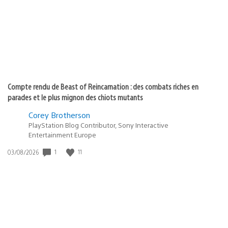
:
Compte rendu de Beast of Reincarnation : des combats riches en
parades et le plus mignon des chiots mutants
Corey Brotherson
PlayStation Blog Contributor, Sony Interactive
Entertainment Europe
1
11
Date
03/08/2026
de
publication
: