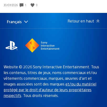
1
9
Date
30/07/2026
de
publication
:
Retour en haut
Français
Choisir
Région
une
actuelle
région
:
Sony
Interactive
Entertainment
Website © 2026 Sony Interactive Entertainment. Tous
les contenus, titres de jeux, noms commerciaux et/ou
vêtements commerciaux, marques, œuvres d’art et
images associées sont des marques
et/ou du matériel
protégé par le droit d’auteur de leurs propriétaires
respectifs
. Tous droits réservés.