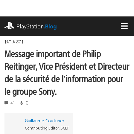
Accéder
au
contenu
playstation.com
PlayStation
.Blog
MEN
13/10/2011
Message important de Philip
Reitinger, Vice Président et Directeur
de la sécurité de l’information pour
le groupe Sony.
41
0
Guillaume Couturier
Contributing Editor, SCEF