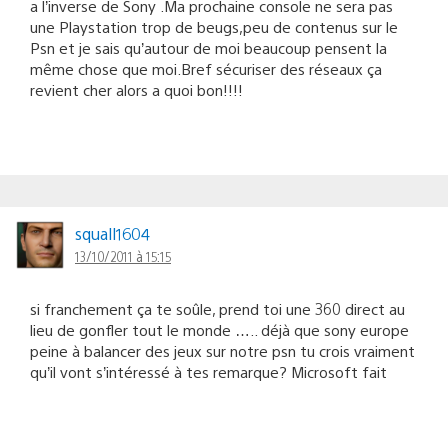
a l’inverse de Sony .Ma prochaine console ne sera pas
une Playstation trop de beugs,peu de contenus sur le
Psn et je sais qu’autour de moi beaucoup pensent la
même chose que moi.Bref sécuriser des réseaux ça
revient cher alors a quoi bon!!!!
squall1604
13/10/2011 à 15:15
si franchement ça te soûle, prend toi une 360 direct au
lieu de gonfler tout le monde ….. déjà que sony europe
peine à balancer des jeux sur notre psn tu crois vraiment
qu’il vont s’intéressé à tes remarque? Microsoft fait
payer leur abonnement, ils ont de l’argent pour
entretenir leur réseaux, sony non car il tiennent à la
gratuité du online et entre parenthèse la 360 est peu