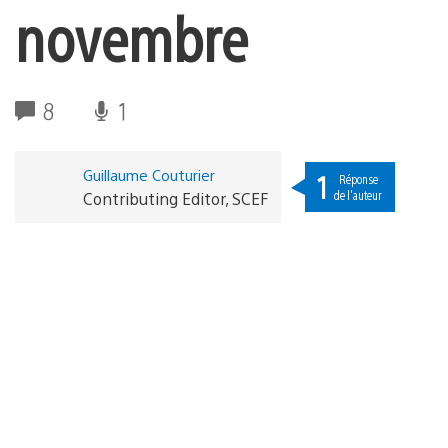
novembre
8
1
Guillaume Couturier
1
Réponse
de l'auteur
Contributing Editor, SCEF