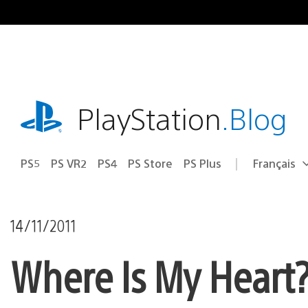
Accéder
au
contenu
playstation.com
PlayStation
.Blog
PS5
PS VR2
PS4
PS Store
PS Plus
Français
Choisir
Région
une
actuelle
région
:
14/11/2011
Where Is My Heart? 