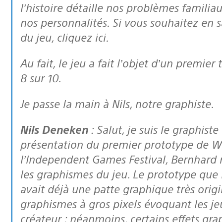
l’histoire détaille nos problèmes familia
nos personnalités. Si vous souhaitez en sa
du jeu, cliquez ici.
Au fait, le jeu a fait l’objet d’un premier test : eurogamer lui a donné la note de
8 sur 10.
Je passe la main à Nils, notre graphiste.
Nils Deneken
: Salut, je suis le graphist
présentation du premier prototype de Wh
l’Independent Games Festival, Bernhard m
les graphismes du jeu. Le prototype que 
avait déjà une patte graphique très orig
graphismes à gros pixels évoquant les j
créateur ; néanmoins, certains effets gr