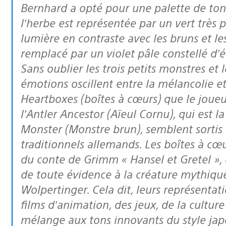
Bernhard a opté pour une palette de tons
l’herbe est représentée par un vert très
lumière en contraste avec les bruns et les
remplacé par un violet pâle constellé d’ét
Sans oublier les trois petits monstres et 
émotions oscillent entre la mélancolie et l
Heartboxes (boîtes à cœurs) que le joueu
l’Antler Ancestor (Aïeul Cornu), qui est 
Monster (Monstre brun), semblent sortis 
traditionnels allemands. Les boîtes à cœ
du conte de Grimm « Hansel et Gretel », e
de toute évidence à la créature mythiqu
Wolpertinger. Cela dit, leurs représentat
films d’animation, des jeux, de la cultu
mélange aux tons innovants du style japo