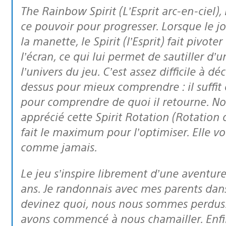
The Rainbow Spirit (L’Esprit arc-en-ciel), l’un des monstres du jeu, peut utiliser
ce pouvoir pour progresser. Lorsque le j
la manette, le Spirit (l’Esprit) fait pivo
l’écran, ce qui lui permet de sautiller d’
l’univers du jeu. C’est assez difficile à 
dessus pour mieux comprendre : il suffit 
pour comprendre de quoi il retourne. No
apprécié cette Spirit Rotation (Rotation d
fait le maximum pour l’optimiser. Elle v
comme jamais.
Le jeu s’inspire librement d’une aventure qui m’est arrivée en été, il y a trois
ans. Je randonnais avec mes parents dans 
devinez quoi, nous nous sommes perdus. 
avons commencé à nous chamailler. Enfin