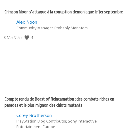
Crimson Moon s’attaque à la corruption démoniaque le 1er septembre
Alex Noon
Community Manager, Probably Monsters
4
Date
04/08/2026
de
publication
:
Compte rendu de Beast of Reincarnation : des combats riches en
parades et le plus mignon des chiots mutants
Corey Brotherson
PlayStation Blog Contributor, Sony Interactive
Entertainment Europe