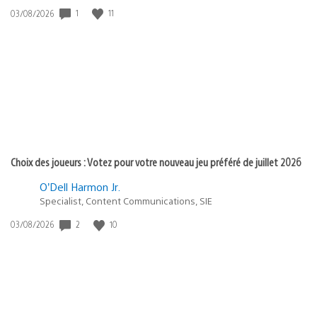
1
11
Date
03/08/2026
de
publication
:
Choix des joueurs : Votez pour votre nouveau jeu préféré de juillet 2026
O’Dell Harmon Jr.
Specialist, Content Communications, SIE
2
10
Date
03/08/2026
de
publication
: