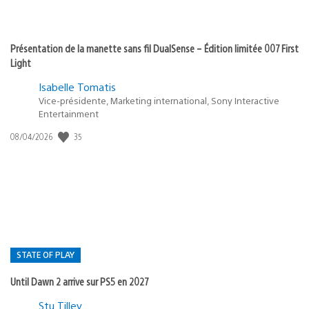
Présentation de la manette sans fil DualSense – Édition limitée 007 First
Light
Isabelle Tomatis
Vice-présidente, Marketing international, Sony Interactive
Entertainment
35
Date
08/04/2026
de
publication
:
STATE OF PLAY
Until Dawn 2 arrive sur PS5 en 2027
Postée
Stu Tilley