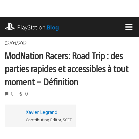
Accéder
au
contenu
playstation.com
PlayStation
.Blog
MEN
02/04/2012
ModNation Racers: Road Trip : des
parties rapides et accessibles à tout
moment – Définition
0
0
Xavier Legrand
Contributing Editor, SCEF