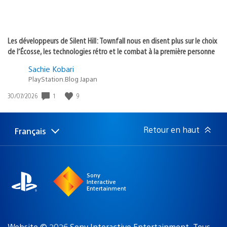
Les développeurs de Silent Hill: Townfall nous en disent plus sur le choix
de l’Écosse, les technologies rétro et le combat à la première personne
Sachie Kobari
PlayStation.Blog Japan
1
9
Date
30/07/2026
de
publication
:
Retour en haut
Français
Choisir
Région
une
actuelle
région
:
Sony
Interactive
Entertainment
Website © 2026 Sony Interactive Entertainment. Tous