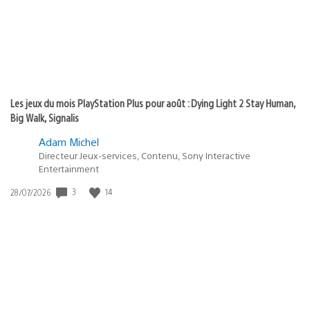
Les jeux du mois PlayStation Plus pour août : Dying Light 2 Stay Human,
Big Walk, Signalis
Adam Michel
Directeur Jeux-services, Contenu, Sony Interactive
Entertainment
3
14
Date
28/07/2026
de
publication
: