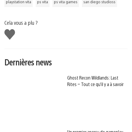
playstation vita
ps vita
ps vita games
san diego studioss
Cela vous a plu ?
J'aime
Dernières news
Ghost Recon Wildlands: Last
Rites – Tout ce qu’il y a à savoir
Un premier aperçu de gameplay