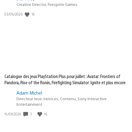
Creative Director, Firesprite Games
dans
:
16
Date
03/06/2026
state
de
of
publication
:
play
Catalogue des jeux PlayStation Plus pour juillet : Avatar: Frontiers of
Pandora, Rise of the Ronin, Firefighting Simulator: Ignite et plus encore
Adam Michel
Directeur Jeux-services, Contenu, Sony Interactive
Entertainment
3
16
Date
15/07/2026
de
publication
: