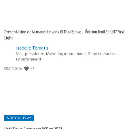
Présentation de la manette sans fil DualSense – Édition limitée 007 First
Light
Isabelle Tomatis
Vice-présidente, Marketing international, Sony Interactive
Entertainment
35
Date
08/04/2026
de
publication
:
STATE OF PLAY
Until Dawn 2 arrive sur PS5 en 2027