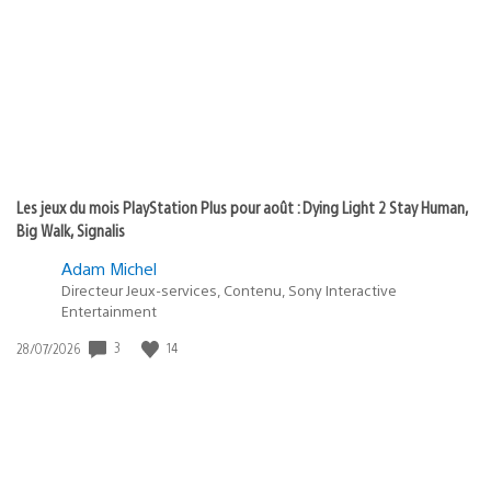
publication
:
Les jeux du mois PlayStation Plus pour août : Dying Light 2 Stay Human,
Big Walk, Signalis
Adam Michel
Directeur Jeux-services, Contenu, Sony Interactive
Entertainment
3
14
Date
28/07/2026
de
publication
: