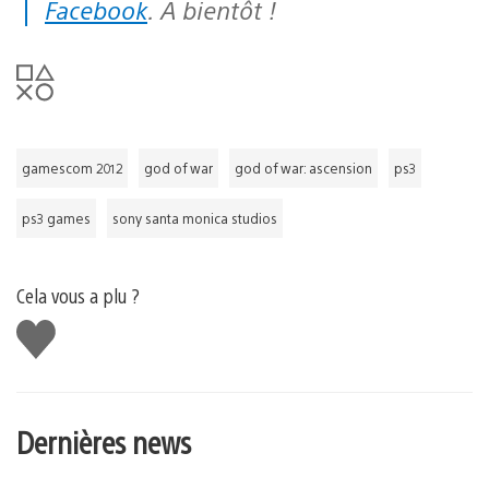
Facebook
. A bientôt !
gamescom 2012
god of war
god of war: ascension
ps3
ps3 games
sony santa monica studios
Cela vous a plu ?
J'aime
Dernières news