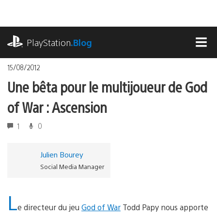
Accéder
au
contenu
playstation.com
PlayStation
.Blog
MEN
15/08/2012
Une bêta pour le multijoueur de God
of War : Ascension
1
0
Julien Bourey
Social Media Manager
L
e directeur du jeu
God of War
Todd Papy nous apporte