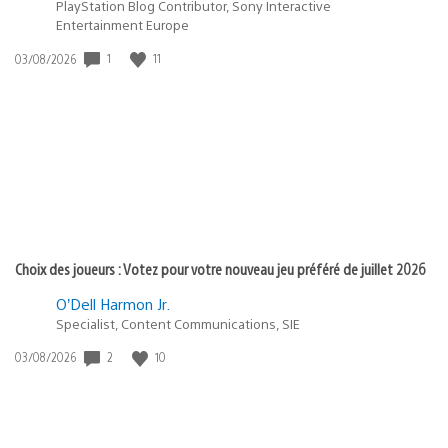
PlayStation Blog Contributor, Sony Interactive
Entertainment Europe
1
11
Date
03/08/2026
de
publication
:
Choix des joueurs : Votez pour votre nouveau jeu préféré de juillet 2026
O’Dell Harmon Jr.
Specialist, Content Communications, SIE
2
10
Date
03/08/2026
de
publication
: