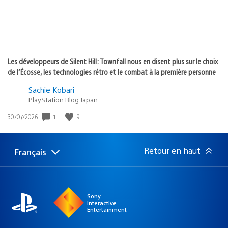
Les développeurs de Silent Hill: Townfall nous en disent plus sur le choix
de l’Écosse, les technologies rétro et le combat à la première personne
Sachie Kobari
PlayStation.Blog Japan
1
9
Date
30/07/2026
de
publication
:
Retour en haut
Français
Choisir
Région
une
actuelle
région
:
Sony
Interactive
Entertainment