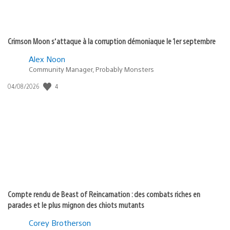
Crimson Moon s’attaque à la corruption démoniaque le 1er septembre
Alex Noon
Community Manager, Probably Monsters
4
Date
04/08/2026
de
publication
:
Compte rendu de Beast of Reincarnation : des combats riches en
parades et le plus mignon des chiots mutants
Corey Brotherson