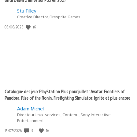
Postée
Stu Tilley
Creative Director, Firesprite Games
dans
:
16
Date
03/06/2026
state
de
of
publication
:
play
Catalogue des jeux PlayStation Plus pour juillet : Avatar: Frontiers of
Pandora, Rise of the Ronin, Firefighting Simulator: Ignite et plus encore
Adam Michel
Directeur Jeux-services, Contenu, Sony Interactive
Entertainment
3
16
Date
15/07/2026
de