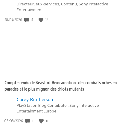
Directeur Jeux-services, Contenu, Sony Interactive
Entertainment
3
14
Date
28/07/2026
de
publication
:
Compte rendu de Beast of Reincarnation : des combats riches en
parades et le plus mignon des chiots mutants
Corey Brotherson
PlayStation Blog Contributor, Sony Interactive
Entertainment Europe
1
11
Date
03/08/2026
de
publication