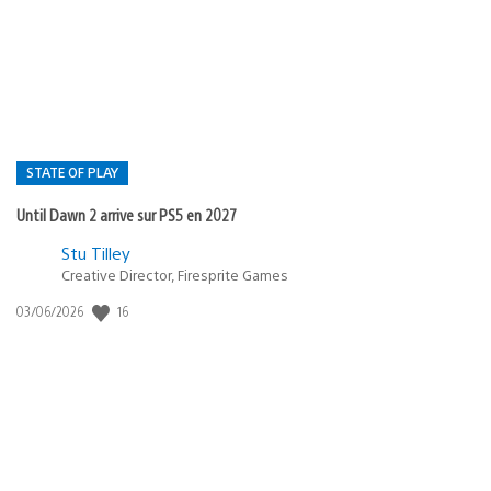
de
publication
:
STATE OF PLAY
Until Dawn 2 arrive sur PS5 en 2027
Postée
Stu Tilley
Creative Director, Firesprite Games
dans
:
16
Date
03/06/2026
state
de
of
publication
:
play