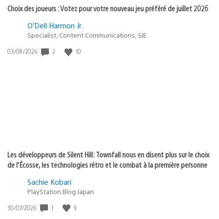
Choix des joueurs : Votez pour votre nouveau jeu préféré de juillet 2026
O’Dell Harmon Jr.
Specialist, Content Communications, SIE
2
10
Date
03/08/2026
de
publication
:
Les développeurs de Silent Hill: Townfall nous en disent plus sur le choix
de l’Écosse, les technologies rétro et le combat à la première personne
Sachie Kobari
PlayStation.Blog Japan
1
9
Date
30/07/2026
de