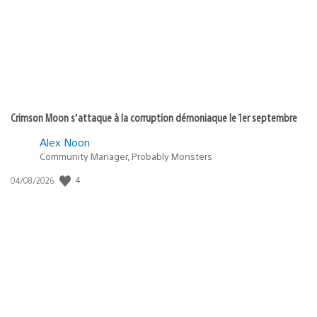
:
Crimson Moon s’attaque à la corruption démoniaque le 1er septembre
Alex Noon
Community Manager, Probably Monsters
4
Date
04/08/2026
de
publication
: