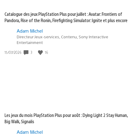
Catalogue des jeux PlayStation Plus pour juillet : Avatar: Frontiers of
Pandora, Rise of the Ronin, Firefighting Simulator: Ignite et plus encore
Adam Michel
Directeur Jeux-services, Contenu, Sony Interactive
Entertainment
3
16
Date
15/07/2026
de
publication
:
Les jeux du mois PlayStation Plus pour août : Dying Light 2 Stay Human,
Big Walk, Signalis
Adam Michel