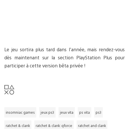
Le jeu sortira plus tard dans l’année, mais rendez-vous
dès maintenant sur la section PlayStation Plus pour
participer à cette version bêta privée !
insomniac games
jeux ps3
jeux vita
ps vita
ps3
ratchet & clank
ratchet & clank: qforce
ratchet and clank