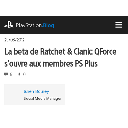
Accéder
au
contenu
playstation.com
PlayStation
.Blog
MEN
29/08/2012
La beta de Ratchet & Clank: QForce
s’ouvre aux membres PS Plus
8
0
Julien Bourey
Social Media Manager