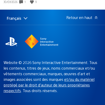
1
9
Date
30/07/2026
de
publication
:
Retour en haut
Français
Choisir
Région
une
actuelle
région
:
Sony
Interactive
Entertainment
Website © 2026 Sony Interactive Entertainment. Tous
les contenus, titres de jeux, noms commerciaux et/ou
vêtements commerciaux, marques, œuvres d’art et
images associées sont des marques
et/ou du matériel
protégé par le droit d’auteur de leurs propriétaires
respectifs
. Tous droits réservés.