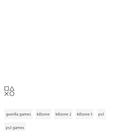
guerilla games
killzone
killzone 2
killzone 3
ps3
ps3 games