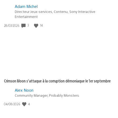
Adam Michel
Directeur Jeux-services, Contenu, Sony Interactive
Entertainment
3
14
Date
28/07/2026
de
publication
:
Crimson Moon s’attaque à la corruption démoniaque le 1er septembre
Alex Noon
Community Manager, Probably Monsters
4
Date
04/08/2026
de
publication