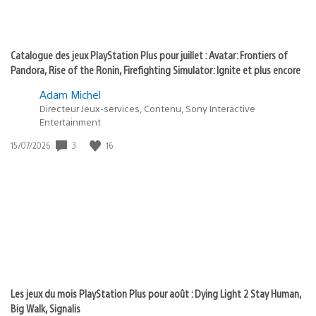
Catalogue des jeux PlayStation Plus pour juillet : Avatar: Frontiers of
Pandora, Rise of the Ronin, Firefighting Simulator: Ignite et plus encore
Adam Michel
Directeur Jeux-services, Contenu, Sony Interactive
Entertainment
3
16
Date
15/07/2026
de
publication
:
Les jeux du mois PlayStation Plus pour août : Dying Light 2 Stay Human,
Big Walk, Signalis