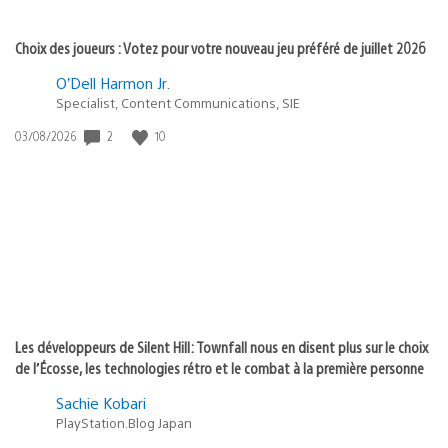
Choix des joueurs : Votez pour votre nouveau jeu préféré de juillet 2026
O’Dell Harmon Jr.
Specialist, Content Communications, SIE
2
10
Date
03/08/2026
de
publication
:
Les développeurs de Silent Hill: Townfall nous en disent plus sur le choix
de l’Écosse, les technologies rétro et le combat à la première personne
Sachie Kobari
PlayStation.Blog Japan