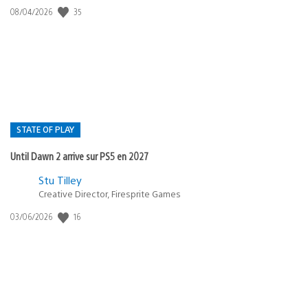
35
Date
08/04/2026
de
publication
:
STATE OF PLAY
Until Dawn 2 arrive sur PS5 en 2027
Postée
Stu Tilley
Creative Director, Firesprite Games
dans
:
16
Date
03/06/2026
state
de
of
publication
:
play