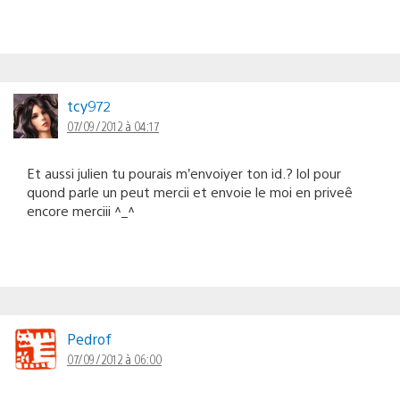
tcy972
07/09/2012 à 04:17
Et aussi julien tu pourais m’envoiyer ton id.? lol pour
quond parle un peut mercii et envoie le moi en priveê
encore merciii ^_^
Pedrof
07/09/2012 à 06:00