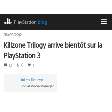
Accéder
au
contenu
playstation.com
PlayStation
.Blog
MEN
06/09/2012
Killzone Trilogy arrive bientôt sur la
PlayStation 3
12
0
1
Julien Bourey
Social Media Manager