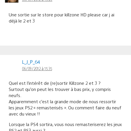
Une sortie sur le store pour killzone HD please car j ai
déjà le 2 et 3
L_J_P_64
06/09/2012 à 15:35
Quel est l’intérêt de (re)sortir Killzone 2 et 3 ?
Surtout qu’on peut les trouver à bas prix, y compris
neufs.
Apparemment c’est la grande mode de nous ressortir
les jeux PS2 « remasterisés ». Ou comment faire du neuf
avec du vieux !!
Lorsque la PS4 sortira, vous nous remasteriserez les jeux
PS2 et PS3 aussi ?