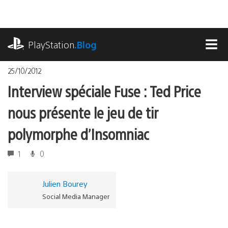
Accéder
au
contenu
playstation.com
PlayStation
.Blog
MEN
25/10/2012
Interview spéciale Fuse : Ted Price
nous présente le jeu de tir
polymorphe d’Insomniac
1
0
Julien Bourey
Social Media Manager