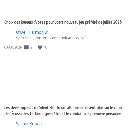
Choix des joueurs : Votez pour votre nouveau jeu préféré de juillet 2026
O’Dell Harmon Jr.
Specialist, Content Communications, SIE
2
10
Date
03/08/2026
de
publication
:
Les développeurs de Silent Hill: Townfall nous en disent plus sur le choix
de l’Écosse, les technologies rétro et le combat à la première personne
Sachie Kobari