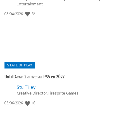
Entertainment
35
Date
08/04/2026
de
publication
:
STATE OF PLAY
Until Dawn 2 arrive sur PS5 en 2027
Postée
Stu Tilley
Creative Director, Firesprite Games
dans
:
16
Date
03/06/2026
state
de
of
publication
:
play