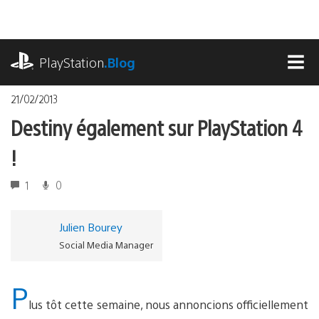
Accéder
au
contenu
playstation.com
PlayStation
.Blog
MEN
21/02/2013
Destiny également sur PlayStation 4
!
1
0
Julien Bourey
Social Media Manager
P
lus tôt cette semaine, nous annoncions officiellement