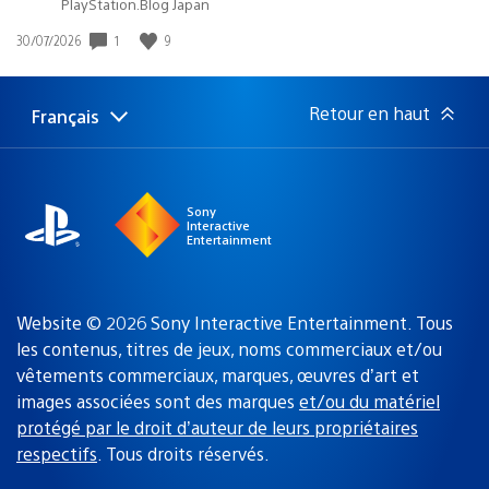
PlayStation.Blog Japan
1
9
Date
30/07/2026
de
publication
:
Retour en haut
Français
Choisir
Région
une
actuelle
région
:
Sony
Interactive
Entertainment
Website © 2026 Sony Interactive Entertainment. Tous
les contenus, titres de jeux, noms commerciaux et/ou
vêtements commerciaux, marques, œuvres d’art et
images associées sont des marques
et/ou du matériel
protégé par le droit d’auteur de leurs propriétaires
respectifs
. Tous droits réservés.