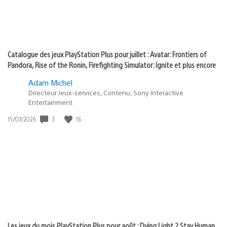
Catalogue des jeux PlayStation Plus pour juillet : Avatar: Frontiers of
Pandora, Rise of the Ronin, Firefighting Simulator: Ignite et plus encore
Adam Michel
Directeur Jeux-services, Contenu, Sony Interactive
Entertainment
3
16
Date
15/07/2026
de
publication
:
Les jeux du mois PlayStation Plus pour août : Dying Light 2 Stay Human,