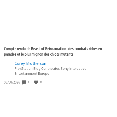
publication
:
Compte rendu de Beast of Reincarnation : des combats riches en
parades et le plus mignon des chiots mutants
Corey Brotherson
PlayStation Blog Contributor, Sony Interactive
Entertainment Europe
1
11
Date
03/08/2026
de
publication
: