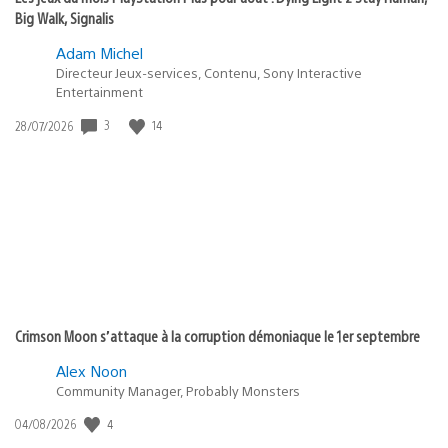
Big Walk, Signalis
Adam Michel
Directeur Jeux-services, Contenu, Sony Interactive
Entertainment
3
14
Date
28/07/2026
de
publication
:
Crimson Moon s’attaque à la corruption démoniaque le 1er septembre
Alex Noon
Community Manager, Probably Monsters
4
Date
04/08/2026
de