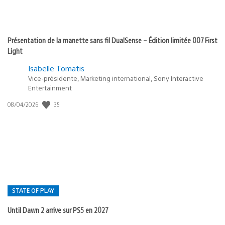
Présentation de la manette sans fil DualSense – Édition limitée 007 First
Light
Isabelle Tomatis
Vice-présidente, Marketing international, Sony Interactive
Entertainment
35
Date
08/04/2026
de
publication
:
STATE OF PLAY
Until Dawn 2 arrive sur PS5 en 2027