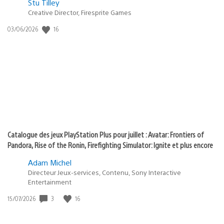
Postée
Stu Tilley
Creative Director, Firesprite Games
dans
:
16
Date
03/06/2026
state
de
of
publication
:
play
Catalogue des jeux PlayStation Plus pour juillet : Avatar: Frontiers of
Pandora, Rise of the Ronin, Firefighting Simulator: Ignite et plus encore
Adam Michel
Directeur Jeux-services, Contenu, Sony Interactive
Entertainment
3
16
Date
15/07/2026
de
publication