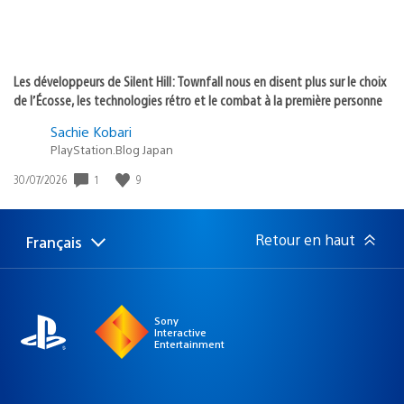
Les développeurs de Silent Hill: Townfall nous en disent plus sur le choix
de l’Écosse, les technologies rétro et le combat à la première personne
Sachie Kobari
PlayStation.Blog Japan
1
9
Date
30/07/2026
de
publication
:
Retour en haut
Français
Choisir
Région
une
actuelle
région
:
Sony
Interactive
Entertainment