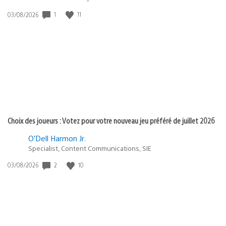
1
11
Date
03/08/2026
de
publication
:
Choix des joueurs : Votez pour votre nouveau jeu préféré de juillet 2026
O’Dell Harmon Jr.
Specialist, Content Communications, SIE
2
10
Date
03/08/2026
de
publication
: