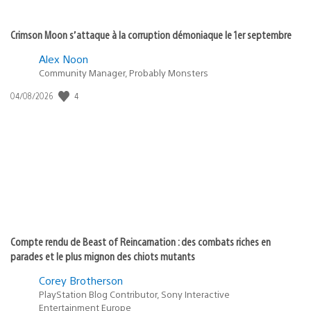
Crimson Moon s’attaque à la corruption démoniaque le 1er septembre
Alex Noon
Community Manager, Probably Monsters
4
Date
04/08/2026
de
publication
:
Compte rendu de Beast of Reincarnation : des combats riches en
parades et le plus mignon des chiots mutants
Corey Brotherson
PlayStation Blog Contributor, Sony Interactive
Entertainment Europe