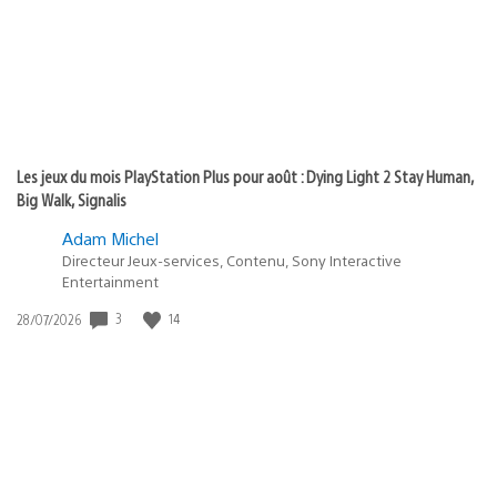
:
Les jeux du mois PlayStation Plus pour août : Dying Light 2 Stay Human,
Big Walk, Signalis
Adam Michel
Directeur Jeux-services, Contenu, Sony Interactive
Entertainment
3
14
Date
28/07/2026
de
publication
: