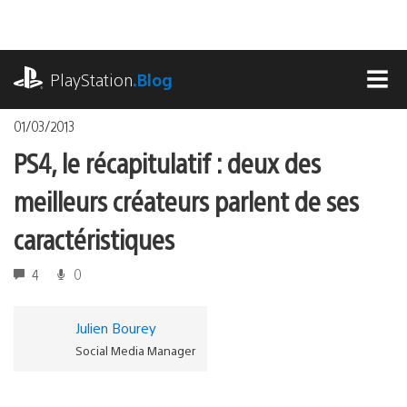
Accéder
au
contenu
playstation.com
PlayStation
.Blog
MEN
01/03/2013
PS4, le récapitulatif : deux des
meilleurs créateurs parlent de ses
caractéristiques
4
0
Julien Bourey
Social Media Manager