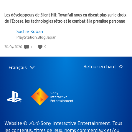
Les développeurs de Silent Hill: Townfall nous en disent plus sur le choix
de l’Écosse, les technologies rétro et le combat à la première personne
Sachie Kobari
PlayStation.Blog Japan
1
9
Date
30/07/2026
de
publication
:
Retour en haut
Français
Choisir
Région
une
actuelle
région
:
Sony
Interactive
Entertainment
Website © 2026 Sony Interactive Entertainment. Tous
les contenus, titres de jeux, noms commerciaux et/ou