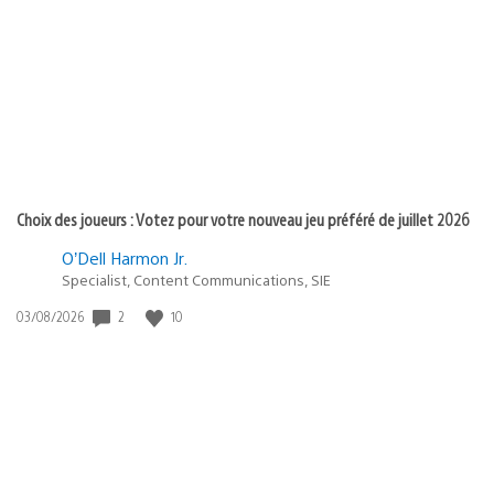
de
publication
:
Choix des joueurs : Votez pour votre nouveau jeu préféré de juillet 2026
O’Dell Harmon Jr.
Specialist, Content Communications, SIE
2
10
Date
03/08/2026
de
publication
: