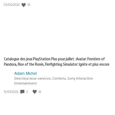
:
16
Date
03/06/2026
state
de
of
publication
:
play
Catalogue des jeux PlayStation Plus pour juillet : Avatar: Frontiers of
Pandora, Rise of the Ronin, Firefighting Simulator: Ignite et plus encore
Adam Michel
Directeur Jeux-services, Contenu, Sony Interactive
Entertainment
3
16
Date
15/07/2026
de
publication
: