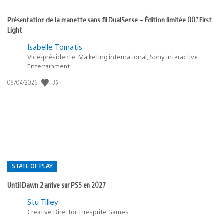
Présentation de la manette sans fil DualSense – Édition limitée 007 First
Light
Isabelle Tomatis
Vice-présidente, Marketing international, Sony Interactive
Entertainment
35
Date
08/04/2026
de
publication
:
STATE OF PLAY
Until Dawn 2 arrive sur PS5 en 2027
Postée
Stu Tilley
Creative Director, Firesprite Games
dans