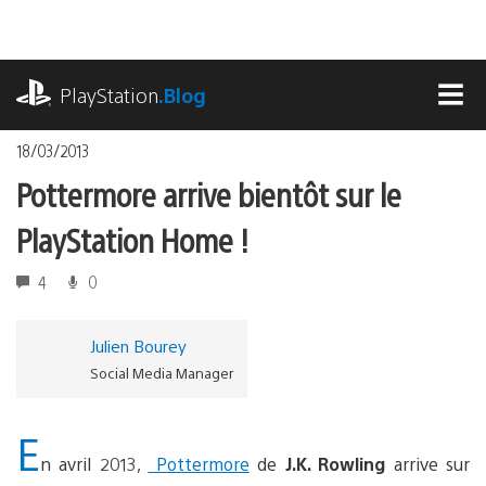
Accéder
au
contenu
playstation.com
PlayStation
.Blog
MEN
18/03/2013
Pottermore arrive bientôt sur le
PlayStation Home !
4
0
Julien Bourey
Social Media Manager
E
n avril 2013,
Pottermore
de
J.K. Rowling
arrive sur