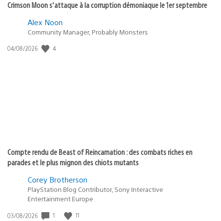
Crimson Moon s’attaque à la corruption démoniaque le 1er septembre
Alex Noon
Community Manager, Probably Monsters
4
Date
04/08/2026
de
publication
:
Compte rendu de Beast of Reincarnation : des combats riches en
parades et le plus mignon des chiots mutants
Corey Brotherson
PlayStation Blog Contributor, Sony Interactive
Entertainment Europe
1
11
Date
03/08/2026