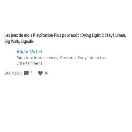
Les jeux du mois PlayStation Plus pour août : Dying Light 2 Stay Human,
Big Walk, Signalis
Adam Michel
Directeur Jeux-services, Contenu, Sony Interactive
Entertainment
3
14
Date
28/07/2026
de
publication
: