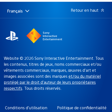
publication
:
Retour en haut
Français
Choisir
Région
une
actuelle
région
:
Sony
Interactive
Entertainment
Website © 2026 Sony Interactive Entertainment. Tous
les contenus, titres de jeux, noms commerciaux et/ou
vêtements commerciaux, marques, œuvres d’art et
images associées sont des marques
et/ou du matériel
protégé par le droit d’auteur de leurs propriétaires
respectifs
. Tous droits réservés.
Conditions d’utilisation
Politique de confidentialité