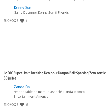
Kenny Sun
Game Designer, Kenny Sun & Friends
1
Date
28/07/2026
de
publication
:
Le DLC Super Limit-Breaking Neo pour Dragon Ball: Sparking Zero sort le
30 juillet
Zanda Ra
responsable de marque associé, Bandai Namco
Entertainment America
16
Date
23/07/2026
de