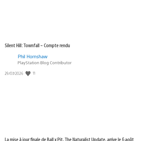
Silent Hill: Townfall – Compte rendu
Phil Hornshaw
PlayStation Blog Contributor
11
Date
29/07/2026
de
publication
:
La mise à jour finale de Ball x Pit, The Naturalist Update, arrive le 6 août