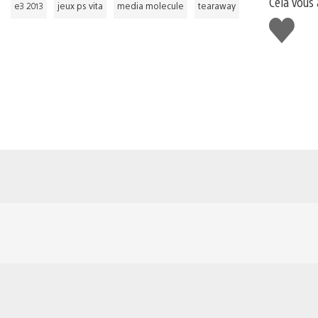
Cela vous 
e3 2013
jeux ps vita
media molecule
tearaway
J'aime