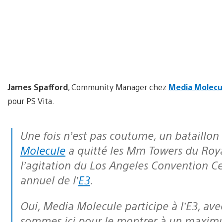
James Spafford
, Community Manager chez
Media Molecu
pour PS Vita.
Une fois n’est pas coutume, un bataillo
Molecule
a quitté les Mm Towers du Ro
l’agitation du Los Angeles Convention C
annuel de l’
E3
.
Oui, Media Molecule participe à l’E3, av
sommes ici pour le montrer à un maximu