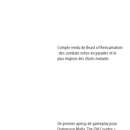
Compte rendu de Beast of Reincarnation
: des combats riches en parades et le
plus mignon des chiots mutants
Un premier aperçu de gameplay pour
l’extension Mafia: The Old Country –