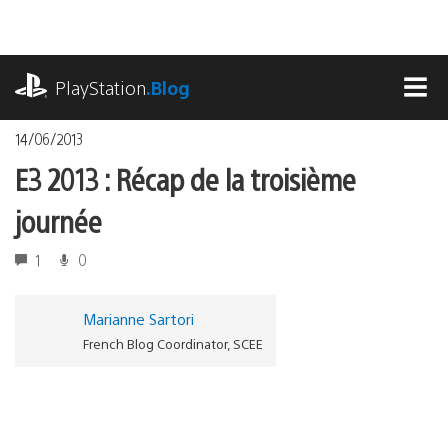
Accéder
au
contenu
playstation.com
PlayStation
.Blog
MEN
14/06/2013
E3 2013 : Récap de la troisième
journée
1
0
Marianne Sartori
French Blog Coordinator, SCEE