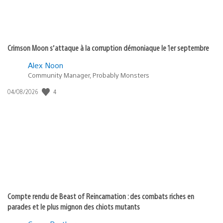
Crimson Moon s’attaque à la corruption démoniaque le 1er septembre
Alex Noon
Community Manager, Probably Monsters
4
Date
04/08/2026
de
publication
:
Compte rendu de Beast of Reincarnation : des combats riches en
parades et le plus mignon des chiots mutants