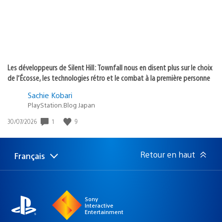
Les développeurs de Silent Hill: Townfall nous en disent plus sur le choix
de l’Écosse, les technologies rétro et le combat à la première personne
Sachie Kobari
PlayStation.Blog Japan
1
9
Date
30/07/2026
de
publication
:
Retour en haut
Français
Choisir
Région
une
actuelle
région
:
Sony
Interactive
Entertainment