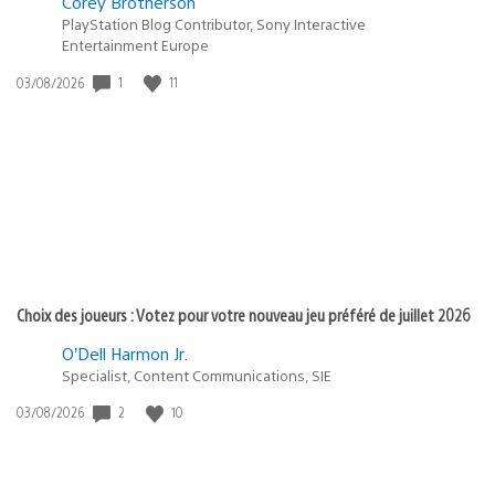
Corey Brotherson
PlayStation Blog Contributor, Sony Interactive
Entertainment Europe
1
11
Date
03/08/2026
de
publication
:
Choix des joueurs : Votez pour votre nouveau jeu préféré de juillet 2026
O’Dell Harmon Jr.
Specialist, Content Communications, SIE
2
10
Date
03/08/2026
de
publication
: