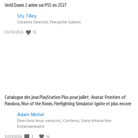
Until Dawn 2 arrive sur PS5 en 2027
Postée
Stu Tilley
Creative Director, Firesprite Games
dans
:
16
Date
03/06/2026
state
de
of
publication
:
play
Catalogue des jeux PlayStation Plus pour juillet : Avatar: Frontiers of
Pandora, Rise of the Ronin, Firefighting Simulator: Ignite et plus encore
Adam Michel
Directeur Jeux-services, Contenu, Sony Interactive
Entertainment
3
16
Date
15/07/2026