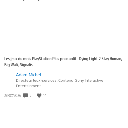
de
publication
:
Les jeux du mois PlayStation Plus pour août : Dying Light 2 Stay Human,
Big Walk, Signalis
Adam Michel
Directeur Jeux-services, Contenu, Sony Interactive
Entertainment
3
14
Date
28/07/2026
de
publication
: