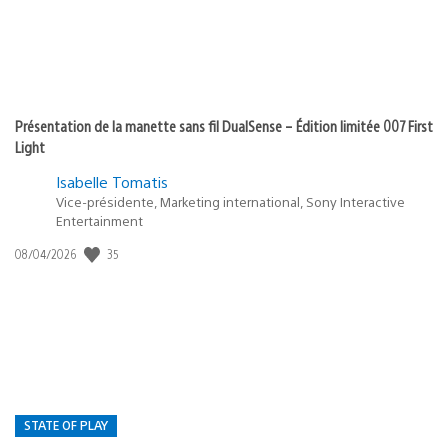
Présentation de la manette sans fil DualSense – Édition limitée 007 First
Light
Isabelle Tomatis
Vice-présidente, Marketing international, Sony Interactive
Entertainment
35
Date
08/04/2026
de
publication
:
STATE OF PLAY