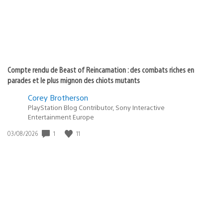
Compte rendu de Beast of Reincarnation : des combats riches en
parades et le plus mignon des chiots mutants
Corey Brotherson
PlayStation Blog Contributor, Sony Interactive
Entertainment Europe
1
11
Date
03/08/2026
de
publication
: