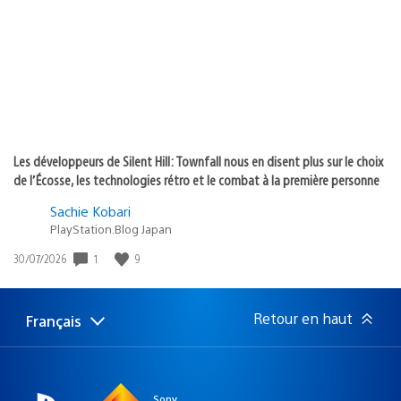
publication
:
Les développeurs de Silent Hill: Townfall nous en disent plus sur le choix
de l’Écosse, les technologies rétro et le combat à la première personne
Sachie Kobari
PlayStation.Blog Japan
1
9
Date
30/07/2026
de
publication
:
Retour en haut
Français
Choisir
Région
une
actuelle
région
:
Sony