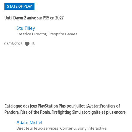
STATE OF PLAY
Until Dawn 2 arrive sur PS5 en 2027
Postée
Stu Tilley
Creative Director, Firesprite Games
dans
:
16
Date
03/06/2026
state
de
of
publication
:
play
Catalogue des jeux PlayStation Plus pour juillet : Avatar: Frontiers of
Pandora, Rise of the Ronin, Firefighting Simulator: Ignite et plus encore
Adam Michel
Directeur Jeux-services, Contenu, Sony Interactive