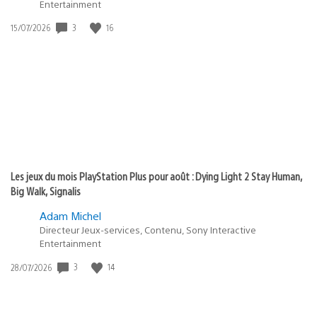
Entertainment
3
16
Date
15/07/2026
de
publication
:
Les jeux du mois PlayStation Plus pour août : Dying Light 2 Stay Human,
Big Walk, Signalis
Adam Michel
Directeur Jeux-services, Contenu, Sony Interactive
Entertainment
3
14
Date
28/07/2026
de
publication
: