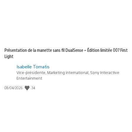
Présentation de la manette sans fil DualSense – Édition limitée 007 First
Light
Isabelle Tomatis
Vice-présidente, Marketing international, Sony Interactive
Entertainment
34
Date
08/04/2026
de
publication
: