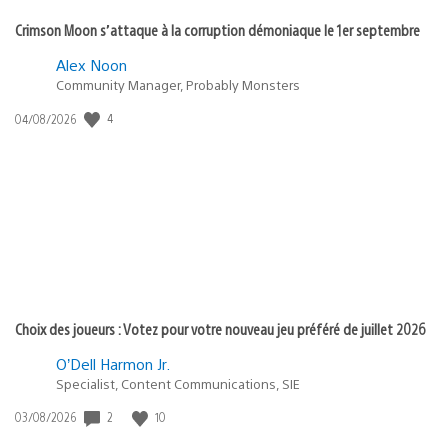
Crimson Moon s’attaque à la corruption démoniaque le 1er septembre
Alex Noon
Community Manager, Probably Monsters
4
Date
04/08/2026
de
publication
:
Choix des joueurs : Votez pour votre nouveau jeu préféré de juillet 2026
O’Dell Harmon Jr.
Specialist, Content Communications, SIE
2
10
Date
03/08/2026
de