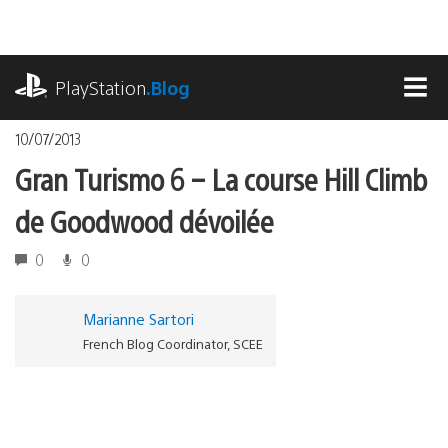
Accéder
au
contenu
playstation.com
PlayStation
.Blog
MEN
10/07/2013
Gran Turismo 6 – La course Hill Climb
de Goodwood dévoilée
0
0
Marianne Sartori
French Blog Coordinator, SCEE