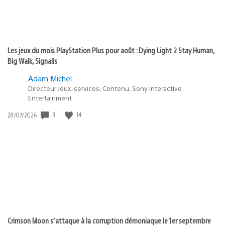
Les jeux du mois PlayStation Plus pour août : Dying Light 2 Stay Human,
Big Walk, Signalis
Adam Michel
Directeur Jeux-services, Contenu, Sony Interactive
Entertainment
3
14
Date
28/07/2026
de
publication
:
Crimson Moon s’attaque à la corruption démoniaque le 1er septembre