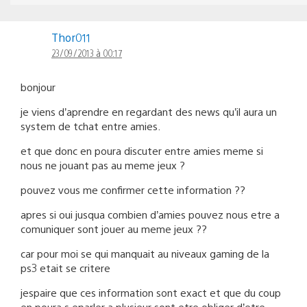
Thor011
23/09/2013 à 00:17
bonjour
je viens d’aprendre en regardant des news qu’il aura un
system de tchat entre amies.
et que donc en poura discuter entre amies meme si
nous ne jouant pas au meme jeux ?
pouvez vous me confirmer cette information ??
apres si oui jusqua combien d’amies pouvez nous etre a
comuniquer sont jouer au meme jeux ??
car pour moi se qui manquait au niveaux gaming de la
ps3 etait se critere
jespaire que ces information sont exact et que du coup
en poura s eparler a plusieur sont etre obliger d’etre