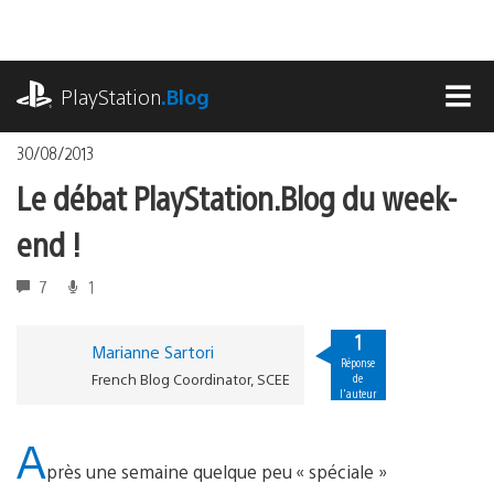
Accéder
au
contenu
playstation.com
PlayStation
.Blog
MEN
30/08/2013
Le débat PlayStation.Blog du week-
end !
7
1
1
Marianne Sartori
Réponse
French Blog Coordinator, SCEE
de
l'auteur
A
près une semaine quelque peu « spéciale »