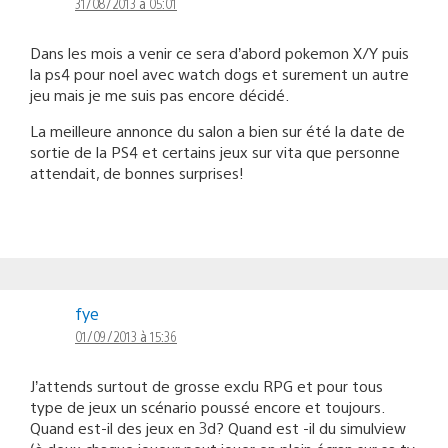
31/08/2013 à 05:01
Dans les mois a venir ce sera d’abord pokemon X/Y puis
la ps4 pour noel avec watch dogs et surement un autre
jeu mais je me suis pas encore décidé.
La meilleure annonce du salon a bien sur été la date de
sortie de la PS4 et certains jeux sur vita que personne
attendait, de bonnes surprises!
fye
01/09/2013 à 15:36
J’attends surtout de grosse exclu RPG et pour tous
type de jeux un scénario poussé encore et toujours.
Quand est-il des jeux en 3d? Quand est -il du simulview