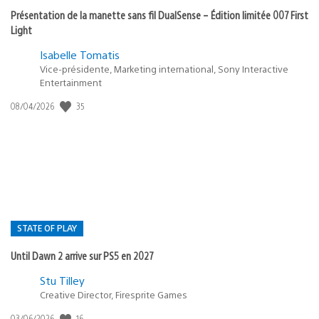
Présentation de la manette sans fil DualSense – Édition limitée 007 First
Light
Isabelle Tomatis
Vice-présidente, Marketing international, Sony Interactive
Entertainment
35
Date
08/04/2026
de
publication
:
STATE OF PLAY
Until Dawn 2 arrive sur PS5 en 2027
Postée
Stu Tilley
Creative Director, Firesprite Games
dans
:
16
Date
03/06/2026