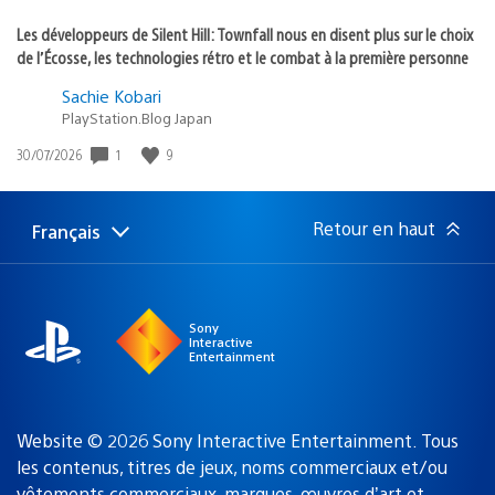
Les développeurs de Silent Hill: Townfall nous en disent plus sur le choix
de l’Écosse, les technologies rétro et le combat à la première personne
Sachie Kobari
PlayStation.Blog Japan
1
9
Date
30/07/2026
de
publication
:
Retour en haut
Français
Choisir
Région
une
actuelle
région
:
Sony
Interactive
Entertainment
Website © 2026 Sony Interactive Entertainment. Tous
les contenus, titres de jeux, noms commerciaux et/ou
vêtements commerciaux, marques, œuvres d’art et