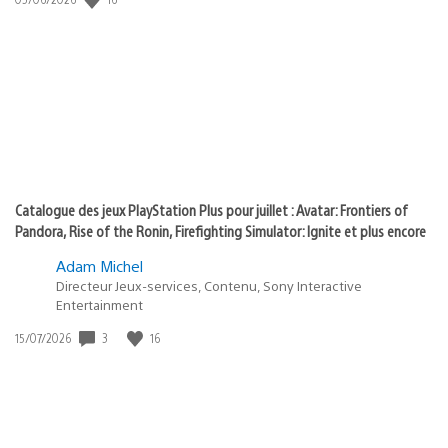
state
de
of
publication
:
play
Catalogue des jeux PlayStation Plus pour juillet : Avatar: Frontiers of
Pandora, Rise of the Ronin, Firefighting Simulator: Ignite et plus encore
Adam Michel
Directeur Jeux-services, Contenu, Sony Interactive
Entertainment
3
16
Date
15/07/2026
de
publication
: