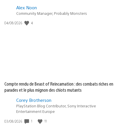
Alex Noon
Community Manager, Probably Monsters
4
Date
04/08/2026
de
publication
:
Compte rendu de Beast of Reincarnation : des combats riches en
parades et le plus mignon des chiots mutants
Corey Brotherson
PlayStation Blog Contributor, Sony Interactive
Entertainment Europe
1
11
Date
03/08/2026
de