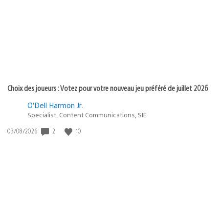
publication
:
Choix des joueurs : Votez pour votre nouveau jeu préféré de juillet 2026
O’Dell Harmon Jr.
Specialist, Content Communications, SIE
2
10
Date
03/08/2026
de
publication
: