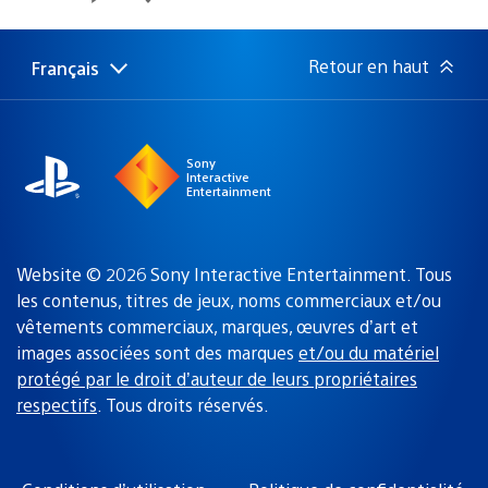
de
publication
:
Retour en haut
Français
Choisir
Région
une
actuelle
région
:
Sony
Interactive
Entertainment
Website © 2026 Sony Interactive Entertainment. Tous
les contenus, titres de jeux, noms commerciaux et/ou
vêtements commerciaux, marques, œuvres d’art et
images associées sont des marques
et/ou du matériel
protégé par le droit d’auteur de leurs propriétaires
respectifs
. Tous droits réservés.