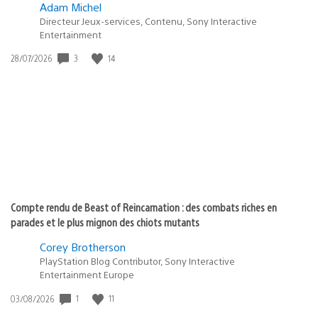
Adam Michel
Directeur Jeux-services, Contenu, Sony Interactive
Entertainment
3
14
Date
28/07/2026
de
publication
:
Compte rendu de Beast of Reincarnation : des combats riches en
parades et le plus mignon des chiots mutants
Corey Brotherson
PlayStation Blog Contributor, Sony Interactive
Entertainment Europe
1
11
Date
03/08/2026
de