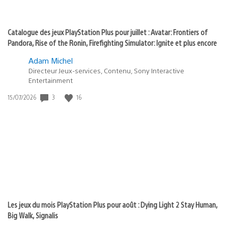
Catalogue des jeux PlayStation Plus pour juillet : Avatar: Frontiers of
Pandora, Rise of the Ronin, Firefighting Simulator: Ignite et plus encore
Adam Michel
Directeur Jeux-services, Contenu, Sony Interactive
Entertainment
3
16
Date
15/07/2026
de
publication
:
Les jeux du mois PlayStation Plus pour août : Dying Light 2 Stay Human,
Big Walk, Signalis