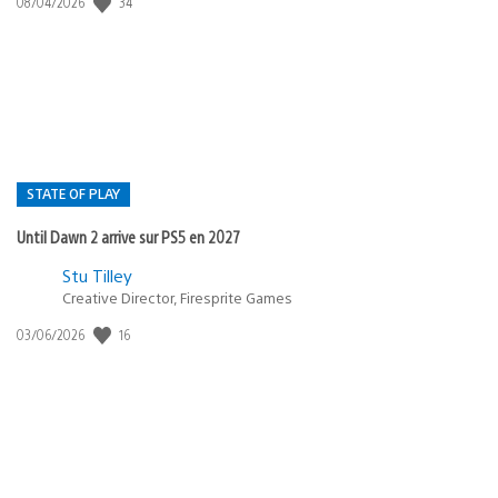
34
Date
08/04/2026
de
publication
:
STATE OF PLAY
Until Dawn 2 arrive sur PS5 en 2027
Postée
Stu Tilley
Creative Director, Firesprite Games
dans
:
16
Date
03/06/2026
state
de
of
publication
:
play