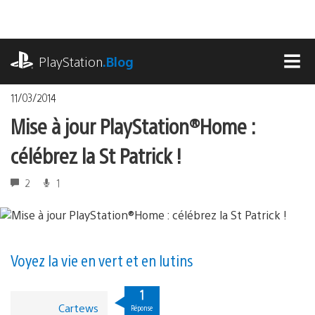
Accéder
au
contenu
playstation.com
PlayStation
.Blog
MEN
11/03/2014
Mise à jour PlayStation®Home :
célébrez la St Patrick !
2
1
Voyez la vie en vert et en lutins
1
Cartews
Réponse