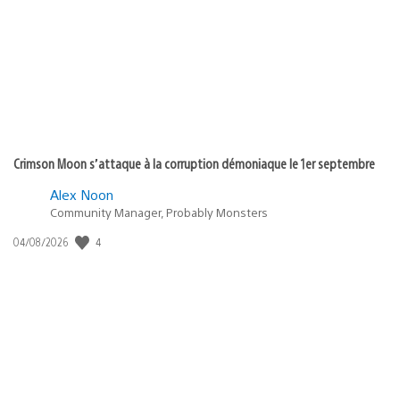
publication
:
Crimson Moon s’attaque à la corruption démoniaque le 1er septembre
Alex Noon
Community Manager, Probably Monsters
4
Date
04/08/2026
de
publication
: