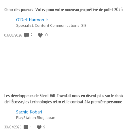
Choix des joueurs : Votez pour votre nouveau jeu préféré de juillet 2026
O’Dell Harmon Jr.
Specialist, Content Communications, SIE
2
10
Date
03/08/2026
de
publication
:
Les développeurs de Silent Hill: Townfall nous en disent plus sur le choix
de l’Écosse, les technologies rétro et le combat à la première personne
Sachie Kobari
PlayStation.Blog Japan
1
9
Date
30/07/2026