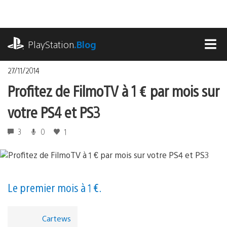
Accéder
au
contenu
playstation.com
PlayStation
.Blog
MEN
27/11/2014
Profitez de FilmoTV à 1 € par mois sur
votre PS4 et PS3
3
0
1
Le premier mois à 1 €.
Cartews