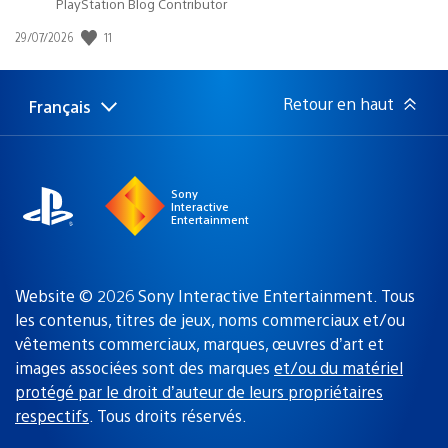
PlayStation Blog Contributor
11
Date
29/07/2026
de
publication
:
Retour en haut
Français
Choisir
Région
une
actuelle
région
:
Sony
Interactive
Entertainment
Website © 2026 Sony Interactive Entertainment. Tous
les contenus, titres de jeux, noms commerciaux et/ou
vêtements commerciaux, marques, œuvres d’art et
images associées sont des marques
et/ou du matériel
protégé par le droit d’auteur de leurs propriétaires
respectifs
. Tous droits réservés.