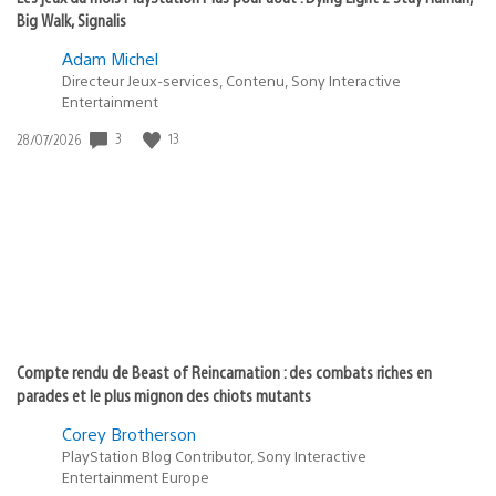
Big Walk, Signalis
Adam Michel
Directeur Jeux-services, Contenu, Sony Interactive
Entertainment
3
13
Date
28/07/2026
de
publication
:
Compte rendu de Beast of Reincarnation : des combats riches en
parades et le plus mignon des chiots mutants
Corey Brotherson
PlayStation Blog Contributor, Sony Interactive
Entertainment Europe