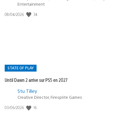
Entertainment
34
Date
08/04/2026
de
publication
:
STATE OF PLAY
Until Dawn 2 arrive sur PS5 en 2027
Postée
Stu Tilley
Creative Director, Firesprite Games
dans
:
16
Date
03/06/2026
state
de
of
publication
:
play