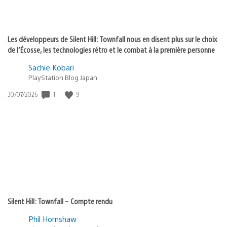
Les développeurs de Silent Hill: Townfall nous en disent plus sur le choix
de l’Écosse, les technologies rétro et le combat à la première personne
Sachie Kobari
PlayStation.Blog Japan
1
9
Date
30/07/2026
de
publication
:
Silent Hill: Townfall – Compte rendu
Phil Hornshaw