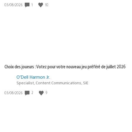
1
10
Date
03/08/2026
de
publication
:
Choix des joueurs : Votez pour votre nouveau jeu préféré de juillet 2026
O’Dell Harmon Jr.
Specialist, Content Communications, SIE
2
9
Date
03/08/2026
de
publication
: