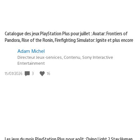
Catalogue des jeux PlayStation Plus pour juillet : Avatar: Frontiers of
Pandora, Rise of the Ronin, Firefighting Simulator: Ignite et plus encore
Adam Michel
Directeur Jeux-services, Contenu, Sony Interactive
Entertainment
3
16
Date
15/07/2026
de
publication
:
Les jeux du mois PlayStation Plus pour août : Dying Light 2 Stay Human,