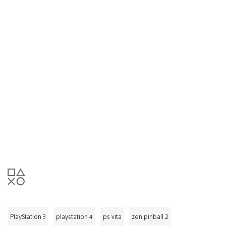
PlayStation 3
playstation 4
ps vita
zen pinball 2