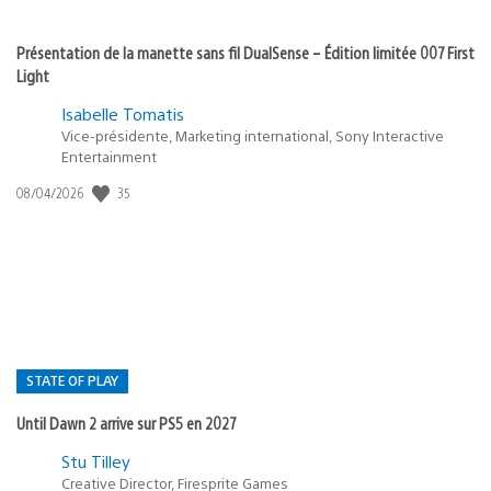
Présentation de la manette sans fil DualSense – Édition limitée 007 First
Light
Isabelle Tomatis
Vice-présidente, Marketing international, Sony Interactive
Entertainment
35
Date
08/04/2026
de
publication
:
STATE OF PLAY
Until Dawn 2 arrive sur PS5 en 2027
Postée
Stu Tilley
Creative Director, Firesprite Games
dans