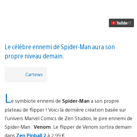
vidéo
Venom
vient
cracher
sa
toile
dans
Zen
Pinball
Le célèbre ennemi de Spider-Man aura son
2
propre niveau demain.
Cartews
L
e symbiote ennemi de
Spider-Man
a son propre
plateau de flipper ! Voici la dernière création basée sur
l’univers Marvel Comics de Zen Studios, le pire ennemi de
Spider-Man :
Venom
. Le flipper de Venom sortira demain
dans
Zen Pinball 2
à 2,99 €.