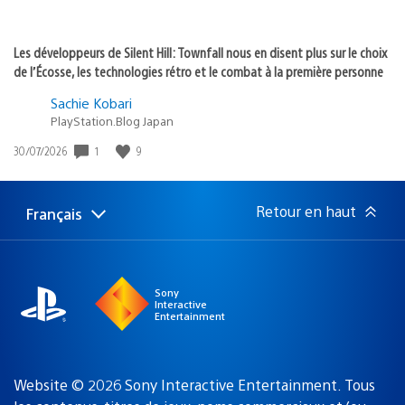
Les développeurs de Silent Hill: Townfall nous en disent plus sur le choix
de l’Écosse, les technologies rétro et le combat à la première personne
Sachie Kobari
PlayStation.Blog Japan
1
9
Date
30/07/2026
de
publication
:
Retour en haut
Français
Choisir
Région
une
actuelle
région
:
Sony
Interactive
Entertainment
Website © 2026 Sony Interactive Entertainment. Tous