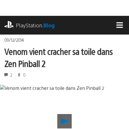
Accéder
au
contenu
playstation.com
PlayStation
.Blog
MEN
09/12/2014
Venom vient cracher sa toile dans
Zen Pinball 2
2
0
Lancer
la