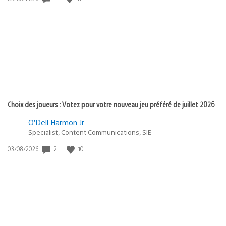
de
publication
:
Choix des joueurs : Votez pour votre nouveau jeu préféré de juillet 2026
O’Dell Harmon Jr.
Specialist, Content Communications, SIE
2
10
Date
03/08/2026
de
publication
: