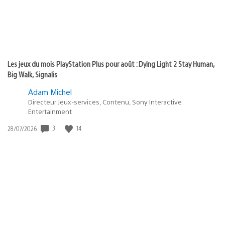
Les jeux du mois PlayStation Plus pour août : Dying Light 2 Stay Human,
Big Walk, Signalis
Adam Michel
Directeur Jeux-services, Contenu, Sony Interactive
Entertainment
3
14
Date
28/07/2026
de
publication
: