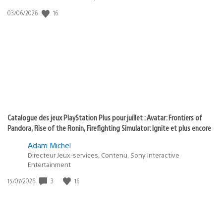
:
16
Date
03/06/2026
state
de
of
publication
:
play
Catalogue des jeux PlayStation Plus pour juillet : Avatar: Frontiers of
Pandora, Rise of the Ronin, Firefighting Simulator: Ignite et plus encore
Adam Michel
Directeur Jeux-services, Contenu, Sony Interactive
Entertainment
3
16
Date
15/07/2026
de
publication
: