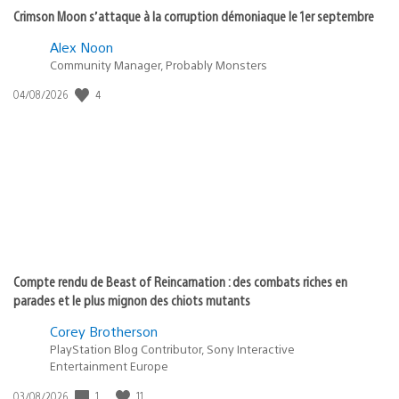
Crimson Moon s’attaque à la corruption démoniaque le 1er septembre
Alex Noon
Community Manager, Probably Monsters
4
Date
04/08/2026
de
publication
:
Compte rendu de Beast of Reincarnation : des combats riches en
parades et le plus mignon des chiots mutants
Corey Brotherson
PlayStation Blog Contributor, Sony Interactive
Entertainment Europe
1
11
Date
03/08/2026