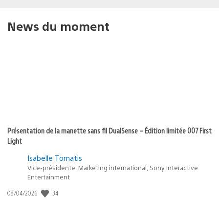
News du moment
Présentation de la manette sans fil DualSense – Édition limitée 007 First
Light
Isabelle Tomatis
Vice-présidente, Marketing international, Sony Interactive
Entertainment
34
Date
08/04/2026
de
publication