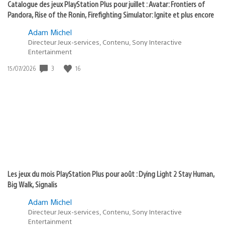
Catalogue des jeux PlayStation Plus pour juillet : Avatar: Frontiers of
Pandora, Rise of the Ronin, Firefighting Simulator: Ignite et plus encore
Adam Michel
Directeur Jeux-services, Contenu, Sony Interactive
Entertainment
3
16
Date
15/07/2026
de
publication
:
Les jeux du mois PlayStation Plus pour août : Dying Light 2 Stay Human,
Big Walk, Signalis
Adam Michel
Directeur Jeux-services, Contenu, Sony Interactive
Entertainment