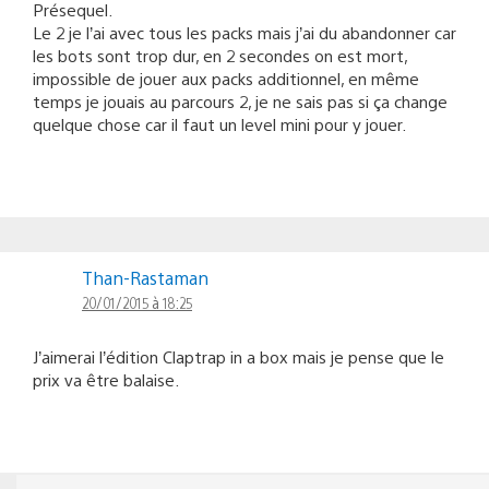
Présequel.
Le 2 je l’ai avec tous les packs mais j’ai du abandonner car
les bots sont trop dur, en 2 secondes on est mort,
impossible de jouer aux packs additionnel, en même
temps je jouais au parcours 2, je ne sais pas si ça change
quelque chose car il faut un level mini pour y jouer.
Than-Rastaman
20/01/2015 à 18:25
J’aimerai l’édition Claptrap in a box mais je pense que le
prix va être balaise.