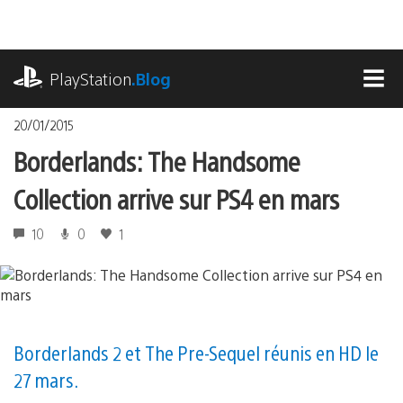
Accéder
au
contenu
playstation.com
PlayStation
.Blog
MEN
20/01/2015
Borderlands: The Handsome
Collection arrive sur PS4 en mars
10
0
1
Borderlands 2 et The Pre-Sequel réunis en HD le
27 mars.