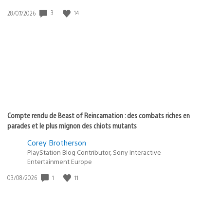
3
14
Date
28/07/2026
de
publication
:
Compte rendu de Beast of Reincarnation : des combats riches en
parades et le plus mignon des chiots mutants
Corey Brotherson
PlayStation Blog Contributor, Sony Interactive
Entertainment Europe
1
11
Date
03/08/2026
de
publication
: