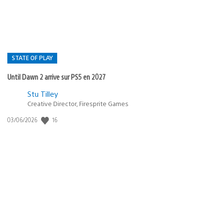
:
STATE OF PLAY
Until Dawn 2 arrive sur PS5 en 2027
Postée
Stu Tilley
Creative Director, Firesprite Games
dans
:
16
Date
03/06/2026
state
de
of
publication
:
play