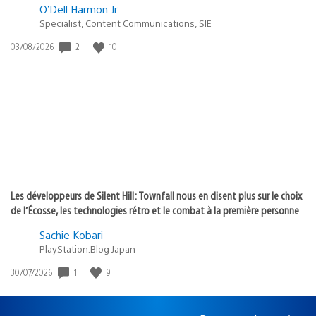
O’Dell Harmon Jr.
Specialist, Content Communications, SIE
2
10
Date
03/08/2026
de
publication
:
Les développeurs de Silent Hill: Townfall nous en disent plus sur le choix
de l’Écosse, les technologies rétro et le combat à la première personne
Sachie Kobari
PlayStation.Blog Japan
1
9
Date
30/07/2026
de
publication
: