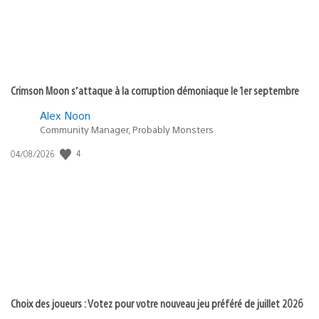
Crimson Moon s’attaque à la corruption démoniaque le 1er septembre
Alex Noon
Community Manager, Probably Monsters
4
Date
04/08/2026
de
publication
:
Choix des joueurs : Votez pour votre nouveau jeu préféré de juillet 2026