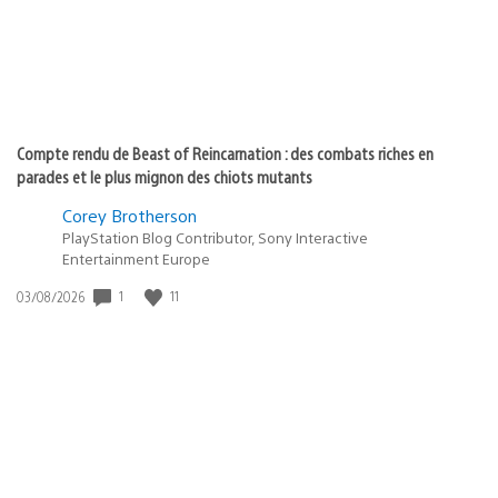
Compte rendu de Beast of Reincarnation : des combats riches en
parades et le plus mignon des chiots mutants
Corey Brotherson
PlayStation Blog Contributor, Sony Interactive
Entertainment Europe
1
11
Date
03/08/2026
de
publication
: