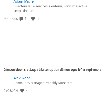
Adam Michel
Directeur Jeux-services, Contenu, Sony Interactive
Entertainment
3
14
Date
28/07/2026
de
publication
:
Crimson Moon s’attaque à la corruption démoniaque le 1er septembre
Alex Noon
Community Manager, Probably Monsters
4
Date
04/08/2026
de
publication
: