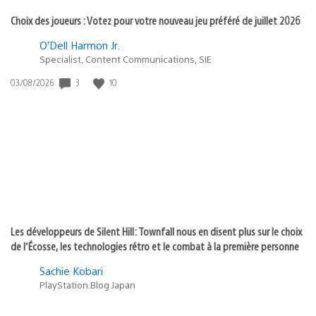
Choix des joueurs : Votez pour votre nouveau jeu préféré de juillet 2026
O’Dell Harmon Jr.
Specialist, Content Communications, SIE
3
10
Date
03/08/2026
de
publication
:
Les développeurs de Silent Hill: Townfall nous en disent plus sur le choix
de l’Écosse, les technologies rétro et le combat à la première personne
Sachie Kobari
PlayStation.Blog Japan
1
9
Date
30/07/2026