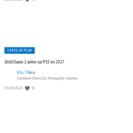
de
publication
:
STATE OF PLAY
Until Dawn 2 arrive sur PS5 en 2027
Postée
Stu Tilley
Creative Director, Firesprite Games
dans
:
16
Date
03/06/2026
state
de
of
publication
:
play