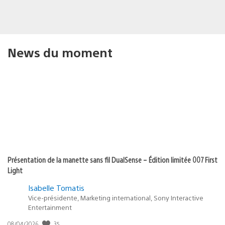
News du moment
Présentation de la manette sans fil DualSense – Édition limitée 007 First
Light
Isabelle Tomatis
Vice-présidente, Marketing international, Sony Interactive
Entertainment
35
Date
08/04/2026