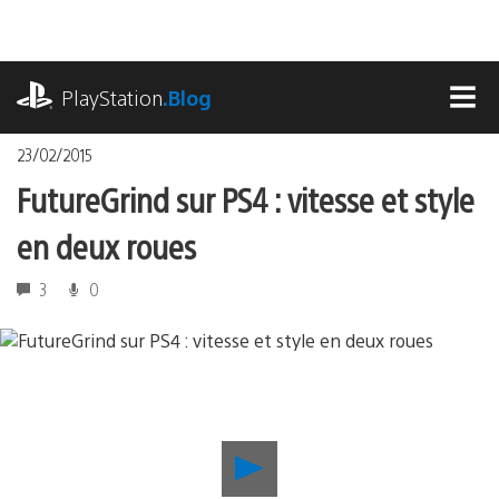
Accéder
au
contenu
playstation.com
PlayStation
.Blog
MEN
23/02/2015
FutureGrind sur PS4 : vitesse et style
en deux roues
3
0
Lancer
la