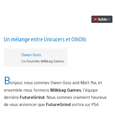
vidéo
FutureGrind
sur
PS4
:
vitesse
et
style
en
Un mélange entre Uniracers et OlliOlli.
deux
roues
Owen Goss
Co-Founder, Milkbag Games
B
onjour, nous sommes Owen Goss and Matt Rix, et
ensemble nous formons
Milkbag Games
, l’équipe
derrière
FutureGrind
. Nous sommes vraiment heureux
de vous annoncer que
FutureGrind
sortira sur PS4.