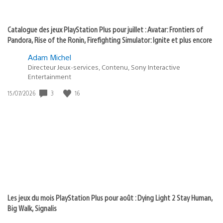
Catalogue des jeux PlayStation Plus pour juillet : Avatar: Frontiers of
Pandora, Rise of the Ronin, Firefighting Simulator: Ignite et plus encore
Adam Michel
Directeur Jeux-services, Contenu, Sony Interactive
Entertainment
3
16
Date
15/07/2026
de
publication
:
Les jeux du mois PlayStation Plus pour août : Dying Light 2 Stay Human,
Big Walk, Signalis