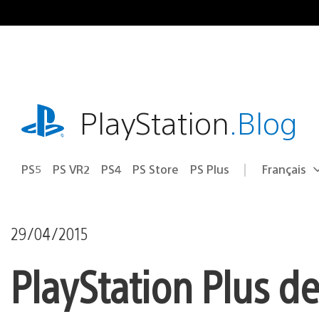
Accéder
au
contenu
playstation.com
PlayStation
.Blog
PS5
PS VR2
PS4
PS Store
PS Plus
Français
Choisir
Région
une
actuelle
région
:
29/04/2015
PlayStation Plus d