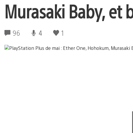
Murasaki Baby, et 
96
4
1