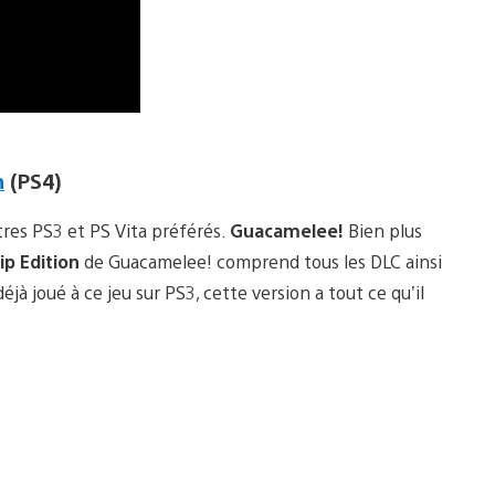
n
(PS4)
itres PS3 et PS Vita préférés.
Guacamelee!
Bien plus
p Edition
de Guacamelee! comprend tous les DLC ainsi
à joué à ce jeu sur PS3, cette version a tout ce qu’il