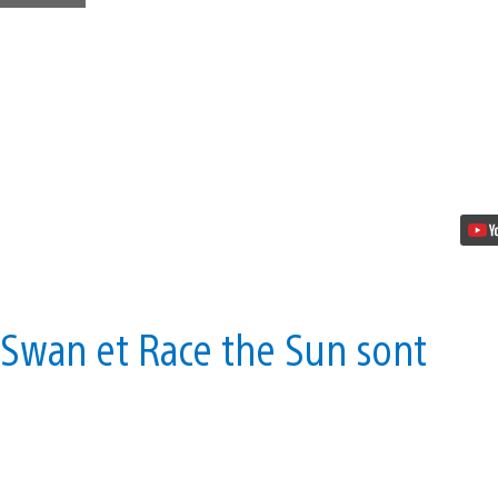
PlayStation
Plus
de
mai
:
Ether
One,
Hohokum,
Murasaki
Baby,
et
bien
d’autres…
Swan et Race the Sun sont