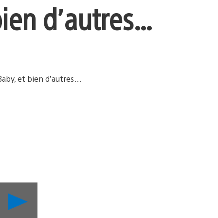
bien d’autres…
Lancer
la
vidéo