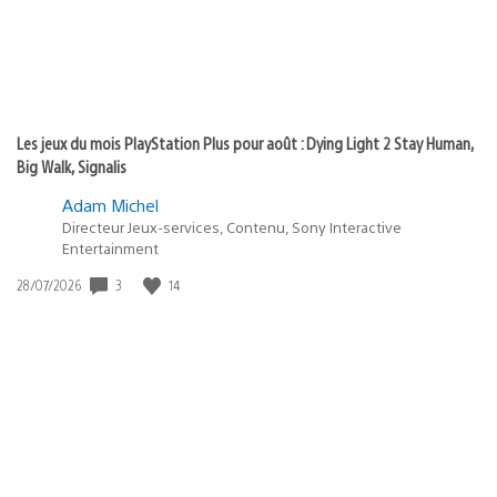
Les jeux du mois PlayStation Plus pour août : Dying Light 2 Stay Human,
Big Walk, Signalis
Adam Michel
Directeur Jeux-services, Contenu, Sony Interactive
Entertainment
3
14
Date
28/07/2026
de
publication
: