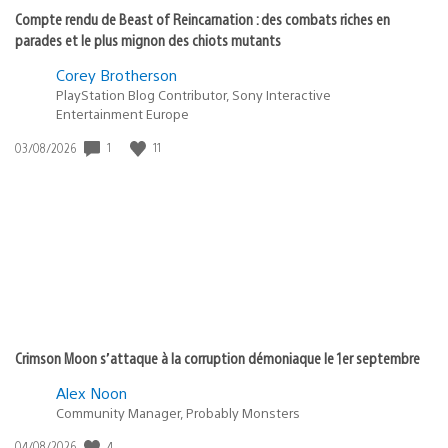
Compte rendu de Beast of Reincarnation : des combats riches en
parades et le plus mignon des chiots mutants
Corey Brotherson
PlayStation Blog Contributor, Sony Interactive
Entertainment Europe
1
11
Date
03/08/2026
de
publication
:
Crimson Moon s’attaque à la corruption démoniaque le 1er septembre
Alex Noon
Community Manager, Probably Monsters
4
Date
04/08/2026