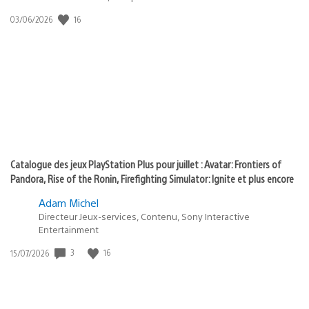
:
16
Date
03/06/2026
state
de
of
publication
:
play
Catalogue des jeux PlayStation Plus pour juillet : Avatar: Frontiers of
Pandora, Rise of the Ronin, Firefighting Simulator: Ignite et plus encore
Adam Michel
Directeur Jeux-services, Contenu, Sony Interactive
Entertainment
3
16
Date
15/07/2026
de
publication
: