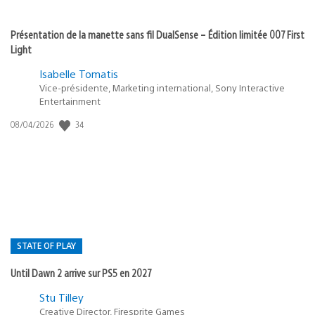
Présentation de la manette sans fil DualSense – Édition limitée 007 First
Light
Isabelle Tomatis
Vice-présidente, Marketing international, Sony Interactive
Entertainment
34
Date
08/04/2026
de
publication
:
STATE OF PLAY
Until Dawn 2 arrive sur PS5 en 2027
Postée
Stu Tilley
Creative Director, Firesprite Games
dans