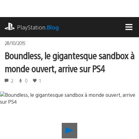
Accéder
au
contenu
playstation.com
PlayStation
.Blog
MEN
28/10/2015
Boundless, le gigantesque sandbox à
monde ouvert, arrive sur PS4
2
0
1
Lancer
la