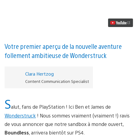
vidéo
Boundless,
le
gigantesque
sandbox
à
monde
ouvert,
arrive
Votre premier aperçu de la nouvelle aventure
sur
follement ambitieuse de Wonderstruck
PS4
Clara Hertzog
Content Communication Specialist
S
alut, fans de PlayStation ! Ici Ben et James de
Wonderstruck
! Nous sommes vraiment (vraiment !) ravis
de vous annoncer que notre sandbox à monde ouvert,
Boundless
, arrivera bientôt sur PS4.