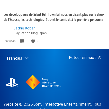
Les développeurs de Silent Hill: Townfall nous en disent plus sur le choix
de l’Écosse, les technologies rétro et le combat à la première personne
Sachie Kobari
PlayStation.Blog Japan
1
9
Date
30/07/2026
de
publication
:
Retour en haut
Français
Choisir
Région
une
actuelle
région
:
Sony
Interactive
Entertainment
Website © 2026 Sony Interactive Entertainment. Tous