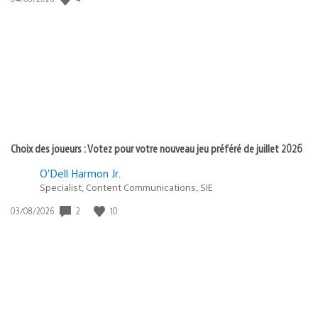
de
publication
:
Choix des joueurs : Votez pour votre nouveau jeu préféré de juillet 2026
O’Dell Harmon Jr.
Specialist, Content Communications, SIE
2
10
Date
03/08/2026
de
publication
: