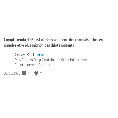
Compte rendu de Beast of Reincarnation : des combats riches en
parades et le plus mignon des chiots mutants
Corey Brotherson
PlayStation Blog Contributor, Sony Interactive
Entertainment Europe
1
11
Date
03/08/2026
de
publication
: