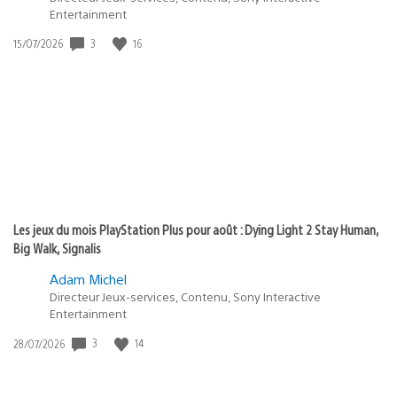
Entertainment
3
16
Date
15/07/2026
de
publication
:
Les jeux du mois PlayStation Plus pour août : Dying Light 2 Stay Human,
Big Walk, Signalis
Adam Michel
Directeur Jeux-services, Contenu, Sony Interactive
Entertainment
3
14
Date
28/07/2026
de
publication
: