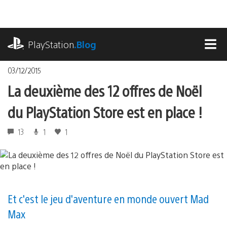
Accéder
au
contenu
playstation.com
PlayStation
.Blog
MEN
03/12/2015
La deuxième des 12 offres de Noël
du PlayStation Store est en place !
13
1
1
Et c'est le jeu d'aventure en monde ouvert Mad
Max