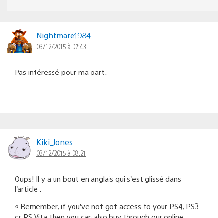
Nightmare1984
03/12/2015 à 07:43
Pas intéressé pour ma part.
Kiki_Jones
03/12/2015 à 08:21
Oups! Il y a un bout en anglais qui s’est glissé dans
l’article :
« Remember, if you’ve not got access to your PS4, PS3
or PS Vita then you can also buy through our online