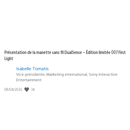
Présentation de la manette sans fil DualSense – Édition limitée 007 First
Light
Isabelle Tomatis
Vice-présidente, Marketing international, Sony Interactive
Entertainment
34
Date
08/04/2026
de
publication
: