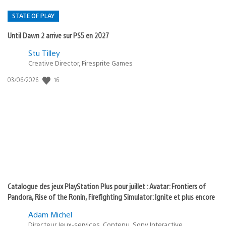
STATE OF PLAY
Until Dawn 2 arrive sur PS5 en 2027
Postée
Stu Tilley
Creative Director, Firesprite Games
dans
:
16
Date
03/06/2026
state
de
of
publication
:
play
Catalogue des jeux PlayStation Plus pour juillet : Avatar: Frontiers of
Pandora, Rise of the Ronin, Firefighting Simulator: Ignite et plus encore
Adam Michel
Directeur Jeux-services, Contenu, Sony Interactive