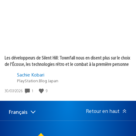
publication
:
Les développeurs de Silent Hill: Townfall nous en disent plus sur le choix
de l’Écosse, les technologies rétro et le combat à la première personne
Sachie Kobari
PlayStation.Blog Japan
1
9
Date
30/07/2026
de
publication
:
Retour en haut
Français
Choisir
Région
une
actuelle
région
: