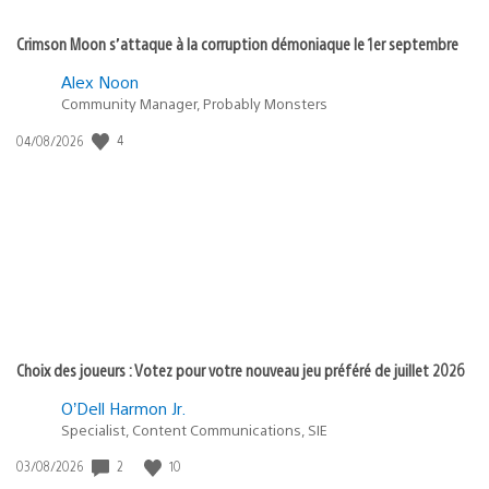
Crimson Moon s’attaque à la corruption démoniaque le 1er septembre
Alex Noon
Community Manager, Probably Monsters
4
Date
04/08/2026
de
publication
:
Choix des joueurs : Votez pour votre nouveau jeu préféré de juillet 2026
O’Dell Harmon Jr.
Specialist, Content Communications, SIE
2
10
Date
03/08/2026
de