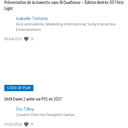
Présentation de la manette sans fil DualSense – Édition limitée 007 First
Light
Isabelle Tomatis
Vice-présidente, Marketing international, Sony Interactive
Entertainment
35
Date
08/04/2026
de
publication
:
STATE OF PLAY
Until Dawn 2 arrive sur PS5 en 2027
Postée
Stu Tilley
Creative Director, Firesprite Games
dans
:
16
Date
03/06/2026
state