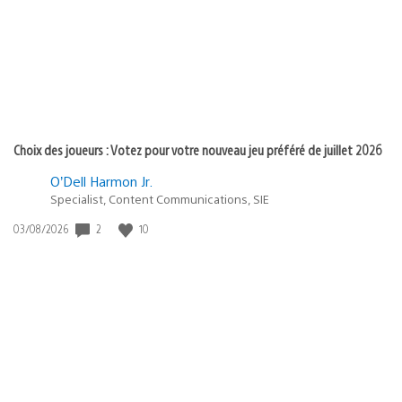
:
Choix des joueurs : Votez pour votre nouveau jeu préféré de juillet 2026
O’Dell Harmon Jr.
Specialist, Content Communications, SIE
2
10
Date
03/08/2026
de
publication
: