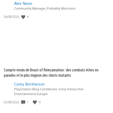
Alex Noon
Community Manager, Probably Monsters
4
Date
04/08/2026
de
publication
:
Compte rendu de Beast of Reincarnation : des combats riches en
parades et le plus mignon des chiots mutants
Corey Brotherson
PlayStation Blog Contributor, Sony Interactive
Entertainment Europe
1
11
Date
03/08/2026
de
publication