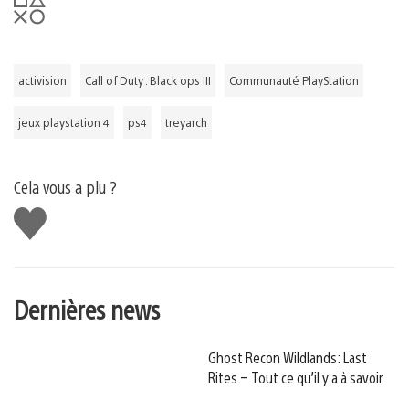
activision
Call of Duty : Black ops III
Communauté PlayStation
jeux playstation 4
ps4
treyarch
Cela vous a plu ?
J'aime
Dernières news
Ghost Recon Wildlands: Last
Rites – Tout ce qu’il y a à savoir