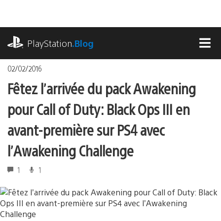
Accéder
au
contenu
playstation.com
PlayStation
.Blog
MEN
02/02/2016
Fêtez l’arrivée du pack Awakening
pour Call of Duty: Black Ops III en
avant-première sur PS4 avec
l’Awakening Challenge
1
1