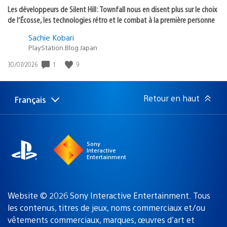
Les développeurs de Silent Hill: Townfall nous en disent plus sur le choix
de l’Écosse, les technologies rétro et le combat à la première personne
Sachie Kobari
PlayStation.Blog Japan
1
9
Date
30/07/2026
de
publication
:
Retour en haut
Français
Choisir
Région
une
actuelle
région
:
Sony
Interactive
Entertainment
Website © 2026 Sony Interactive Entertainment. Tous
les contenus, titres de jeux, noms commerciaux et/ou
vêtements commerciaux, marques, œuvres d’art et