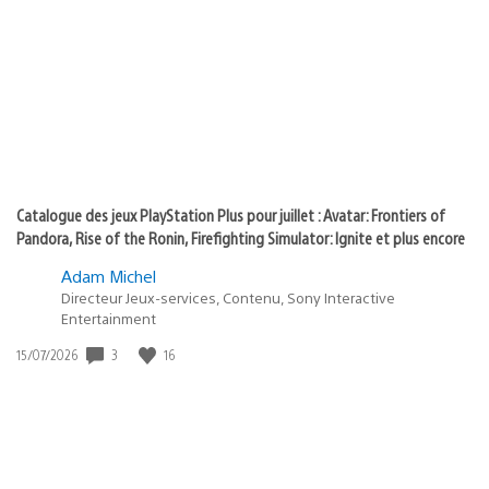
de
of
publication
:
play
Catalogue des jeux PlayStation Plus pour juillet : Avatar: Frontiers of
Pandora, Rise of the Ronin, Firefighting Simulator: Ignite et plus encore
Adam Michel
Directeur Jeux-services, Contenu, Sony Interactive
Entertainment
3
16
Date
15/07/2026
de
publication
: