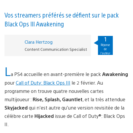
Vos streamers préférés se défient sur le pack
Black Ops III Awakening
1
Clara Hertzog
Réponse
Content Communication Specialist
de
l'auteur
L
a PS4 accueille en avant-première le pack
Awakening
pour
Call of Duty: Black Ops III
le 2 février. Au
programme on trouve quatre nouvelles cartes
multijoueur :
Rise, Splash, Gauntlet
, et la très attendue
Skyjacked
qui n’est autre qu’une version revisitée de la
célèbre carte
Hijacked
issue de Call of Duty®: Black Ops
II.