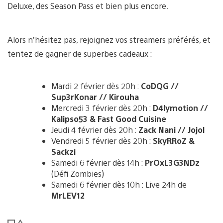
Deluxe, des Season Pass et bien plus encore.
Alors n’hésitez pas, rejoignez vos streamers préférés, et
tentez de gagner de superbes cadeaux :
Mardi 2 février dès 20h :
CoDQG //
Sup3rKonar // Kirouha
Mercredi 3 février dès 20h :
D4lymotion //
Kalipso53 & Fast Good Cuisine
Jeudi 4 février dès 20h :
Zack Nani // Jojol
Vendredi 5 février dès 20h :
SkyRRoZ &
Sackzi
Samedi 6 février dès 14h :
PrOxL3G3NDz
(Défi Zombies)
Samedi 6 février dès 10h : Live 24h de
MrLEV12