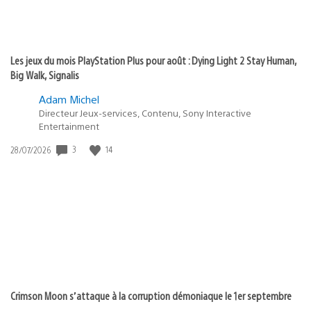
Les jeux du mois PlayStation Plus pour août : Dying Light 2 Stay Human,
Big Walk, Signalis
Adam Michel
Directeur Jeux-services, Contenu, Sony Interactive
Entertainment
3
14
Date
28/07/2026
de
publication
:
Crimson Moon s’attaque à la corruption démoniaque le 1er septembre